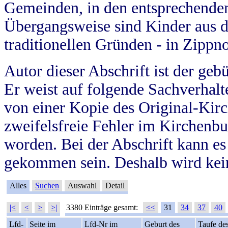
Gemeinden, in den entsprechende
Übergangsweise sind Kinder aus 
traditionellen Gründen - in Zippn
Autor dieser Abschrift ist der geb
Er weist auf folgende Sachverhalte
von einer Kopie des Original-Kirc
zweifelsfreie Fehler im Kirchenbuc
worden. Bei der Abschrift kann e
gekommen sein. Deshalb wird kein
Alles
Suchen
Auswahl
Detail
|<
<
>
>|
3380 Einträge gesamt:
<<
31
34
37
40
Lfd-
Seite im
Lfd-Nr im
Geburt des
Taufe de