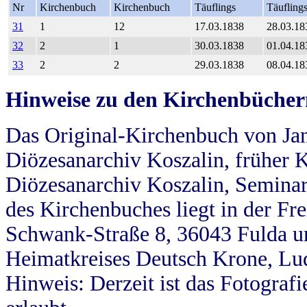
Nr
Kirchenbuch
Kirchenbuch
Täuflings
Täufling
31
1
12
17.03.1838
28.03.18
32
2
1
30.03.1838
01.04.18
33
2
2
29.03.1838
08.04.18
Hinweise zu den Kirchenbücher
Das Original-Kirchenbuch von Jan
Diözesanarchiv Koszalin, früher Kö
Diözesanarchiv Koszalin, Seminar
des Kirchenbuches liegt in der Fr
Schwank-Straße 8, 36043 Fulda u
Heimatkreises Deutsch Krone, Lu
Hinweis: Derzeit ist das Fotograf