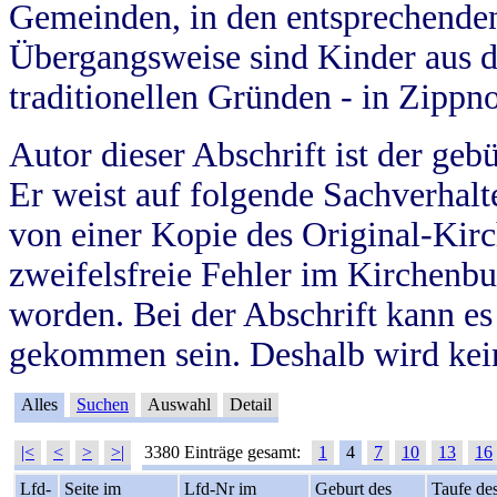
Gemeinden, in den entsprechende
Übergangsweise sind Kinder aus 
traditionellen Gründen - in Zippn
Autor dieser Abschrift ist der geb
Er weist auf folgende Sachverhalte
von einer Kopie des Original-Kirc
zweifelsfreie Fehler im Kirchenbuc
worden. Bei der Abschrift kann e
gekommen sein. Deshalb wird kein
Alles
Suchen
Auswahl
Detail
|<
<
>
>|
3380 Einträge gesamt:
1
4
7
10
13
16
Lfd-
Seite im
Lfd-Nr im
Geburt des
Taufe de