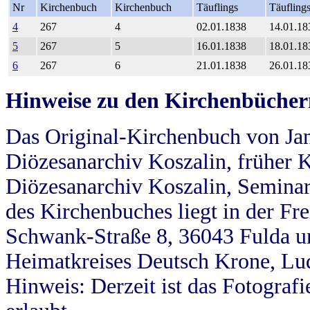
Nr
Kirchenbuch
Kirchenbuch
Täuflings
Täufling
4
267
4
02.01.1838
14.01.18
5
267
5
16.01.1838
18.01.18
6
267
6
21.01.1838
26.01.18
Hinweise zu den Kirchenbücher
Das Original-Kirchenbuch von Jan
Diözesanarchiv Koszalin, früher Kö
Diözesanarchiv Koszalin, Seminar
des Kirchenbuches liegt in der Fr
Schwank-Straße 8, 36043 Fulda u
Heimatkreises Deutsch Krone, Lu
Hinweis: Derzeit ist das Fotograf