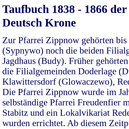
Taufbuch 1838 - 1866 der
Deutsch Krone
Zur Pfarrei Zippnow gehörten bi
(Sypnywo) noch die beiden Filial
Jagdhaus (Budy). Früher gehörten 
die Filialgemeinden Doderlage (D
Klawittersdorf (Glowaczewo), Red
Die Pfarrei Zippnow wurde im Jah
selbständige Pfarrei Freudenfier m
Stabitz und ein Lokalvikariat Red
wurden errichtet. Ab diesem Zeitp