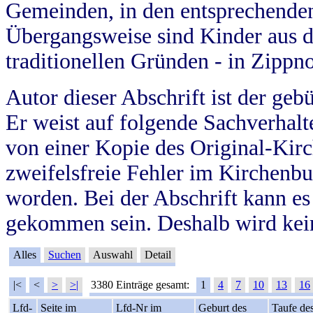
Gemeinden, in den entsprechende
Übergangsweise sind Kinder aus 
traditionellen Gründen - in Zippn
Autor dieser Abschrift ist der geb
Er weist auf folgende Sachverhalte
von einer Kopie des Original-Kirc
zweifelsfreie Fehler im Kirchenbuc
worden. Bei der Abschrift kann e
gekommen sein. Deshalb wird kein
Alles
Suchen
Auswahl
Detail
|<
<
>
>|
3380 Einträge gesamt:
1
4
7
10
13
16
Lfd-
Seite im
Lfd-Nr im
Geburt des
Taufe de