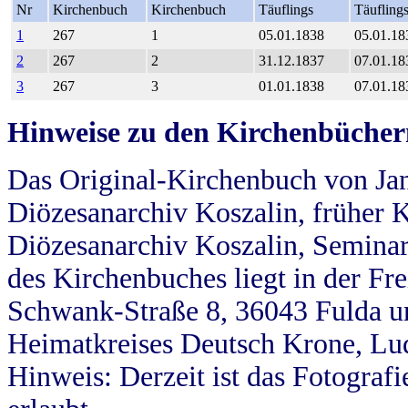
Nr
Kirchenbuch
Kirchenbuch
Täuflings
Täufling
1
267
1
05.01.1838
05.01.18
2
267
2
31.12.1837
07.01.18
3
267
3
01.01.1838
07.01.18
Hinweise zu den Kirchenbücher
Das Original-Kirchenbuch von Jan
Diözesanarchiv Koszalin, früher Kö
Diözesanarchiv Koszalin, Seminar
des Kirchenbuches liegt in der Fr
Schwank-Straße 8, 36043 Fulda u
Heimatkreises Deutsch Krone, Lu
Hinweis: Derzeit ist das Fotograf