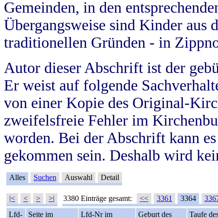
Gemeinden, in den entsprechende
Übergangsweise sind Kinder aus 
traditionellen Gründen - in Zippn
Autor dieser Abschrift ist der geb
Er weist auf folgende Sachverhalte
von einer Kopie des Original-Kirc
zweifelsfreie Fehler im Kirchenbuc
worden. Bei der Abschrift kann e
gekommen sein. Deshalb wird kein
Alles
Suchen
Auswahl
Detail
|<
<
>
>|
3380 Einträge gesamt:
<<
3361
3364
336
Lfd-
Seite im
Lfd-Nr im
Geburt des
Taufe de