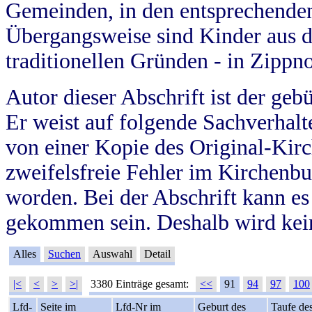
Gemeinden, in den entsprechende
Übergangsweise sind Kinder aus 
traditionellen Gründen - in Zippn
Autor dieser Abschrift ist der geb
Er weist auf folgende Sachverhalte
von einer Kopie des Original-Kirc
zweifelsfreie Fehler im Kirchenbuc
worden. Bei der Abschrift kann e
gekommen sein. Deshalb wird kein
Alles
Suchen
Auswahl
Detail
|<
<
>
>|
3380 Einträge gesamt:
<<
91
94
97
100
Lfd-
Seite im
Lfd-Nr im
Geburt des
Taufe de