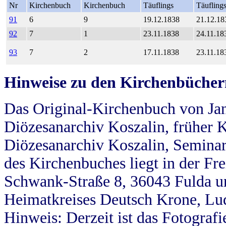
Nr
Kirchenbuch
Kirchenbuch
Täuflings
Täufling
91
6
9
19.12.1838
21.12.18
92
7
1
23.11.1838
24.11.18
93
7
2
17.11.1838
23.11.18
Hinweise zu den Kirchenbücher
Das Original-Kirchenbuch von Jan
Diözesanarchiv Koszalin, früher Kö
Diözesanarchiv Koszalin, Seminar
des Kirchenbuches liegt in der Fr
Schwank-Straße 8, 36043 Fulda u
Heimatkreises Deutsch Krone, Lu
Hinweis: Derzeit ist das Fotograf