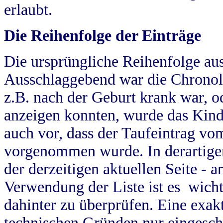
erlaubt.
Die Reihenfolge der Einträge
Die ursprüngliche Reihenfolge au
Ausschlaggebend war die Chronol
z.B. nach der Geburt krank war, od
anzeigen konnten, wurde das Kind
auch vor, dass der Taufeintrag vo
vorgenommen wurde. In derartigen
der derzeitigen aktuellen Seite -
Verwendung der Liste ist es wich
dahinter zu überprüfen. Eine exa
technischen Gründen nur eingesch