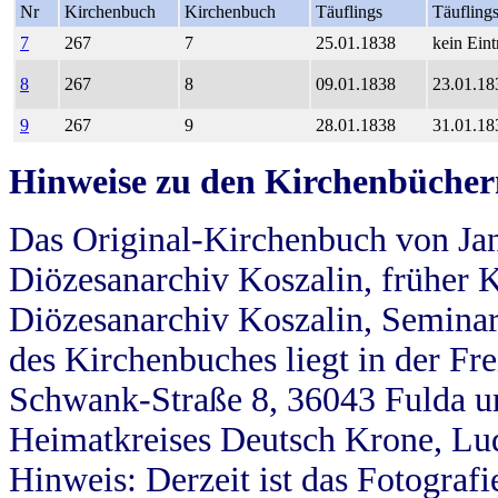
Nr
Kirchenbuch
Kirchenbuch
Täuflings
Täufling
7
267
7
25.01.1838
kein Eint
8
267
8
09.01.1838
23.01.18
9
267
9
28.01.1838
31.01.18
Hinweise zu den Kirchenbücher
Das Original-Kirchenbuch von Jan
Diözesanarchiv Koszalin, früher Kö
Diözesanarchiv Koszalin, Seminar
des Kirchenbuches liegt in der Fr
Schwank-Straße 8, 36043 Fulda u
Heimatkreises Deutsch Krone, Lu
Hinweis: Derzeit ist das Fotograf