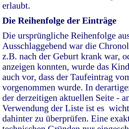
erlaubt.
Die Reihenfolge der Einträge
Die ursprüngliche Reihenfolge au
Ausschlaggebend war die Chronol
z.B. nach der Geburt krank war, od
anzeigen konnten, wurde das Kind
auch vor, dass der Taufeintrag vo
vorgenommen wurde. In derartigen
der derzeitigen aktuellen Seite -
Verwendung der Liste ist es wich
dahinter zu überprüfen. Eine exa
technischen Gründen nur eingesch