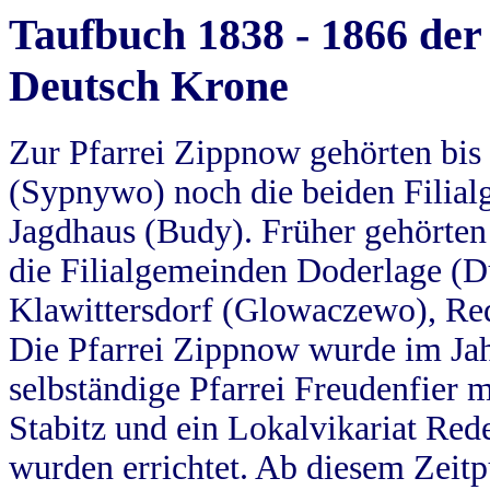
Taufbuch 1838 - 1866 der
Deutsch Krone
Zur Pfarrei Zippnow gehörten bi
(Sypnywo) noch die beiden Filial
Jagdhaus (Budy). Früher gehörten 
die Filialgemeinden Doderlage (D
Klawittersdorf (Glowaczewo), Red
Die Pfarrei Zippnow wurde im Jah
selbständige Pfarrei Freudenfier m
Stabitz und ein Lokalvikariat Red
wurden errichtet. Ab diesem Zeitp