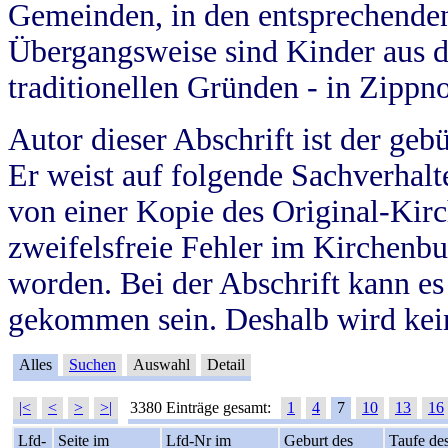
Gemeinden, in den entsprechende
Übergangsweise sind Kinder aus 
traditionellen Gründen - in Zippn
Autor dieser Abschrift ist der geb
Er weist auf folgende Sachverhalte
von einer Kopie des Original-Kirc
zweifelsfreie Fehler im Kirchenbuc
worden. Bei der Abschrift kann e
gekommen sein. Deshalb wird kein
Alles
Suchen
Auswahl
Detail
|<
<
>
>|
3380 Einträge gesamt:
1
4
7
10
13
16
Lfd-
Seite im
Lfd-Nr im
Geburt des
Taufe de