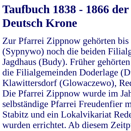
Taufbuch 1838 - 1866 der
Deutsch Krone
Zur Pfarrei Zippnow gehörten bi
(Sypnywo) noch die beiden Filial
Jagdhaus (Budy). Früher gehörten 
die Filialgemeinden Doderlage (D
Klawittersdorf (Glowaczewo), Red
Die Pfarrei Zippnow wurde im Jah
selbständige Pfarrei Freudenfier m
Stabitz und ein Lokalvikariat Red
wurden errichtet. Ab diesem Zeitp