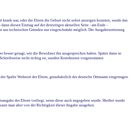
krank war, oder die Eltern die Geburt nicht sofort anzeigen konnten, wurde das
ann diesen Eintrag auf der derzeitigen aktuellen Seite - am Ende -
st aus technischen Gründen nur eingeschränkt möglich. Die Ausgabesortierung
r besser gesagt, wie die Bewohner ihn ausgesprochen haben. Später dann so
e Schreibweise nicht richtig ist, wurden Korrekturen vorgenommen.
r Spalte Wohnort der Eltern, grundsätzlich der deutsche Ortsname eingetragen.
rtsangabe der Eltern vorliegt, wenn diese auch angegeben wurde. Hierbei wurde
d kann man aber von der Richtigkeit dieser Angabe ausgehen.