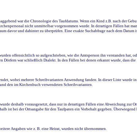
ggebend war die Chronologie des Taufdatums. Wenn ein Kind z.B. nach der Geburt 
rchenpersonal nicht unmittelbar vorgenommen wurde. In derartigen Fällen hat man d
raum davor und dahinter zu überprüfen. Eine exakte Suchabfrage nach dem Datum i
den offensichtlich so aufgeschrieben, wie die Amtsperson ihn verstanden hat, ode
n Dörfern war schließlich Dialekt. In den Fällen bei denen erkannt wurde, dass di
t, wobei mehrere Schreibvarianten Anwendung fanden. In dieser Liste wurde in de
n und den im Kirchenbuch verwendeten Schreibvarianten.
wurde deshalb vorausgesetzt, dass nur in derartigen Fällen eine Abweichung zur O
eshalb ist bei der Ortsangabe für den Taufpaten ein Vorbehalt gegeben. Überwiegen
weitere Angaben wie z. B. eine Heirat, wurden nicht übernommen.