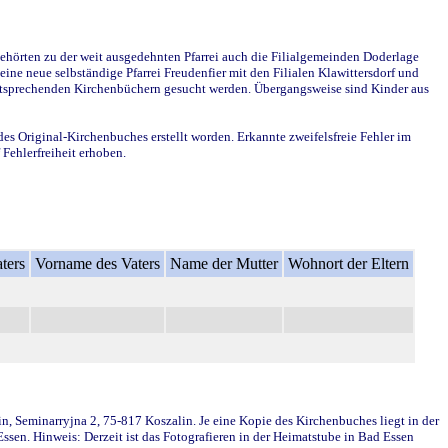
ehörten zu der weit ausgedehnten Pfarrei auch die Filialgemeinden Doderlage
ine neue selbständige Pfarrei Freudenfier mit den Filialen Klawittersdorf und
 entsprechenden Kirchenbüchern gesucht werden. Übergangsweise sind Kinder aus
des Original-Kirchenbuches erstellt worden. Erkannte zweifelsfreie Fehler im
Fehlerfreiheit erhoben.
ters
Vorname des Vaters
Name der Mutter
Wohnort der Eltern
in, Seminarryjna 2, 75-817 Koszalin. Je eine Kopie des Kirchenbuches liegt in der
en. Hinweis: Derzeit ist das Fotografieren in der Heimatstube in Bad Essen