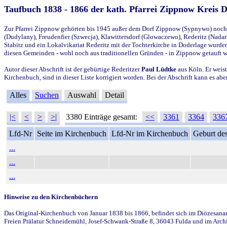
Taufbuch 1838 - 1866 der kath. Pfarrei Zippnow Kreis 
Zur Pfarrei Zippnow gehörten bis 1945 außer dem Dorf Zippnow (Sypnywo) noch d
(Dudylany), Freudenfier (Szwecja), Klawittersdorf (Glowaczewo), Rederitz (Nadarz
Stabitz und ein Lokalvikariat Rederitz mit der Tochterkirche in Doderlage wurd
diesen Gemeinden - wohl noch aus traditionellen Gründen - in Zippnow getauft 
Autor dieser Abschrift ist der gebürtige Rederitzer
Paul Lüdtke
aus Köln. Er weist
Kirchenbuch, sind in dieser Liste korrigiert worden. Bei der Abschrift kann es 
Alles
Suchen
Auswahl
Detail
|<
<
>
>|
3380 Einträge gesamt:
<<
3361
3364
336
Lfd-Nr
Seite im Kirchenbuch
Lfd-Nr im Kirchenbuch
Geburt des
...
...
...
Hinweise zu den Kirchenbüchern
Das Original-Kirchenbuch von Januar 1838 bis 1866, befindet sich im Diözesanarch
Freien Prälatur Schneidemühl, Josef-Schwank-Straße 8, 36043 Fulda und im Archi