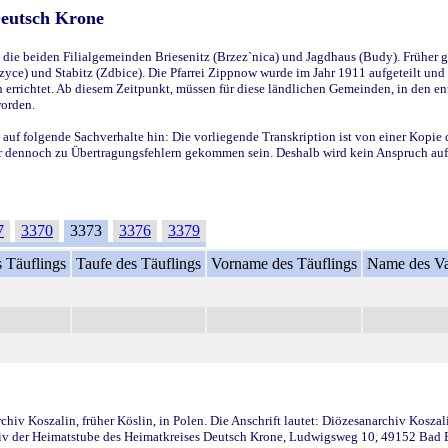
Deutsch Krone
ie beiden Filialgemeinden Briesenitz (Brzez`nica) und Jagdhaus (Budy). Früher g
yce) und Stabitz (Zdbice). Die Pfarrei Zippnow wurde im Jahr 1911 aufgeteilt und e
en errichtet. Ab diesem Zeitpunkt, müssen für diese ländlichen Gemeinden, in den
worden.
 auf folgende Sachverhalte hin: Die vorliegende Transkription ist von einer Kopie 
aber dennoch zu Übertragungsfehlern gekommen sein. Deshalb wird kein Anspruch auf 
7
3370
3373
3376
3379
 Täuflings
Taufe des Täuflings
Vorname des Täuflings
Name des Va
iv Koszalin, früher Köslin, in Polen. Die Anschrift lautet: Diözesanarchiv Koszal
v der Heimatstube des Heimatkreises Deutsch Krone, Ludwigsweg 10, 49152 Bad Ess