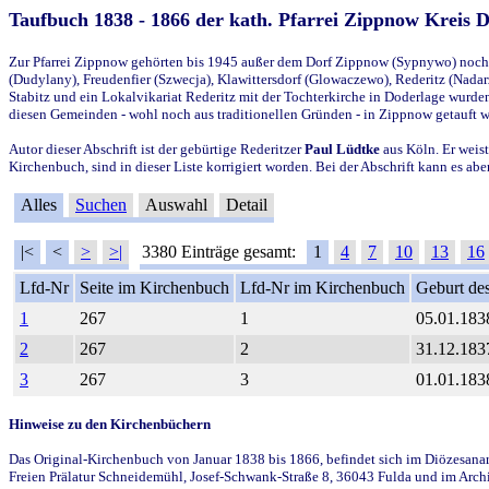
Taufbuch 1838 - 1866 der kath. Pfarrei Zippnow Kreis 
Zur Pfarrei Zippnow gehörten bis 1945 außer dem Dorf Zippnow (Sypnywo) noch d
(Dudylany), Freudenfier (Szwecja), Klawittersdorf (Glowaczewo), Rederitz (Nadarz
Stabitz und ein Lokalvikariat Rederitz mit der Tochterkirche in Doderlage wurd
diesen Gemeinden - wohl noch aus traditionellen Gründen - in Zippnow getauft 
Autor dieser Abschrift ist der gebürtige Rederitzer
Paul Lüdtke
aus Köln. Er weist
Kirchenbuch, sind in dieser Liste korrigiert worden. Bei der Abschrift kann es 
Alles
Suchen
Auswahl
Detail
|<
<
>
>|
3380 Einträge gesamt:
1
4
7
10
13
16
Lfd-Nr
Seite im Kirchenbuch
Lfd-Nr im Kirchenbuch
Geburt des
1
267
1
05.01.183
2
267
2
31.12.183
3
267
3
01.01.183
Hinweise zu den Kirchenbüchern
Das Original-Kirchenbuch von Januar 1838 bis 1866, befindet sich im Diözesanarch
Freien Prälatur Schneidemühl, Josef-Schwank-Straße 8, 36043 Fulda und im Archi