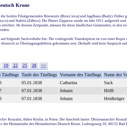
Deutsch Krone
ie beiden Filialgemeinden Briesenitz (Brzez`nica) und Jagdhaus (Budy). Früher g
yce) und Stabitz (Zdbice). Die Pfarrei Zippnow wurde im Jahr 1911 aufgeteilt und e
en errichtet. Ab diesem Zeitpunkt, müssen für diese ländlichen Gemeinden, in den
worden.
 auf folgende Sachverhalte hin: Die vorliegende Transkription ist von einer Kopie 
aber dennoch zu Übertragungsfehlern gekommen sein. Deshalb wird kein Anspruch auf 
19
22
25
28
>>
 Täuflings
Taufe des Täuflings
Vorname des Täuflings
Name des Va
8
05.01.1838
Catharina
Sack
7
07.01.1838
Johann
Höfft
8
07.01.1838
Johann
Heidkrüger
iv Koszalin, früher Köslin, in Polen. Die Anschrift lautet: Diözesanarchiv Koszal
v der Heimatstube des Heimatkreises Deutsch Krone, Ludwigsweg 10, 49152 Bad Ess