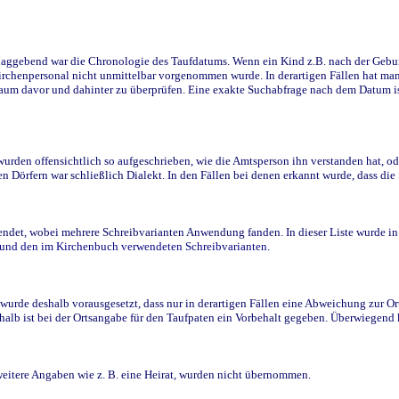
ggebend war die Chronologie des Taufdatums. Wenn ein Kind z.B. nach der Geburt 
rchenpersonal nicht unmittelbar vorgenommen wurde. In derartigen Fällen hat man d
raum davor und dahinter zu überprüfen. Eine exakte Suchabfrage nach dem Datum i
den offensichtlich so aufgeschrieben, wie die Amtsperson ihn verstanden hat, ode
n Dörfern war schließlich Dialekt. In den Fällen bei denen erkannt wurde, dass di
t, wobei mehrere Schreibvarianten Anwendung fanden. In dieser Liste wurde in de
n und den im Kirchenbuch verwendeten Schreibvarianten.
wurde deshalb vorausgesetzt, dass nur in derartigen Fällen eine Abweichung zur O
eshalb ist bei der Ortsangabe für den Taufpaten ein Vorbehalt gegeben. Überwiegen
weitere Angaben wie z. B. eine Heirat, wurden nicht übernommen.