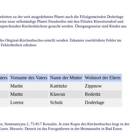
ehörten zu der weit ausgedehnten Pfarrei auch die Filialgemeinden Doderlage
ine neue selbständige Pfarrei Freudenfier mit den Filialen Klawittersdorf und
 entsprechenden Kirchenbüchern gesucht werden. Übergangsweise sind Kinder aus
des Original-Kirchenbuches erstellt worden. Erkannte zweifelsfreie Fehler im
Fehlerfreiheit erhoben.
ters
Vorname des Vaters
Name der Mutter
Wohnort der Eltern
Martin
Katritzke
Zippnow
Martin
Klawun
Rederitz
Lorenz
Schulz
Doderlage
in, Seminarryjna 2, 75-817 Koszalin. Je eine Kopie des Kirchenbuches liegt in der
en. Hinweis: Derzeit ist das Fotografieren in der Heimatstube in Bad Essen