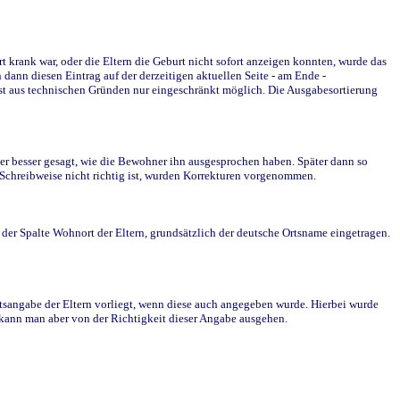
krank war, oder die Eltern die Geburt nicht sofort anzeigen konnten, wurde das
ann diesen Eintrag auf der derzeitigen aktuellen Seite - am Ende -
st aus technischen Gründen nur eingeschränkt möglich. Die Ausgabesortierung
r besser gesagt, wie die Bewohner ihn ausgesprochen haben. Später dann so
e Schreibweise nicht richtig ist, wurden Korrekturen vorgenommen.
r Spalte Wohnort der Eltern, grundsätzlich der deutsche Ortsname eingetragen.
rtsangabe der Eltern vorliegt, wenn diese auch angegeben wurde. Hierbei wurde
d kann man aber von der Richtigkeit dieser Angabe ausgehen.