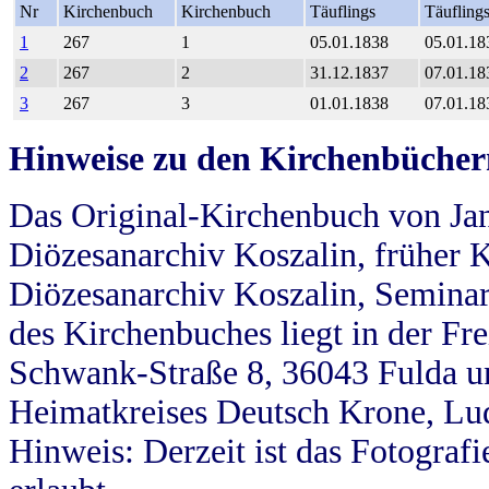
Nr
Kirchenbuch
Kirchenbuch
Täuflings
Täufling
1
267
1
05.01.1838
05.01.18
2
267
2
31.12.1837
07.01.18
3
267
3
01.01.1838
07.01.18
Hinweise zu den Kirchenbücher
Das Original-Kirchenbuch von Jan
Diözesanarchiv Koszalin, früher Kö
Diözesanarchiv Koszalin, Seminar
des Kirchenbuches liegt in der Fr
Schwank-Straße 8, 36043 Fulda u
Heimatkreises Deutsch Krone, Lu
Hinweis: Derzeit ist das Fotograf