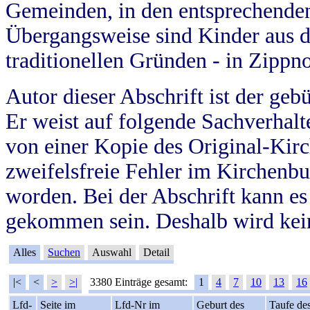
Gemeinden, in den entsprechende
Übergangsweise sind Kinder aus 
traditionellen Gründen - in Zippn
Autor dieser Abschrift ist der geb
Er weist auf folgende Sachverhalte
von einer Kopie des Original-Kirc
zweifelsfreie Fehler im Kirchenbuc
worden. Bei der Abschrift kann e
gekommen sein. Deshalb wird kein
Alles
Suchen
Auswahl
Detail
|<
<
>
>|
3380 Einträge gesamt:
1
4
7
10
13
16
Lfd-
Seite im
Lfd-Nr im
Geburt des
Taufe de