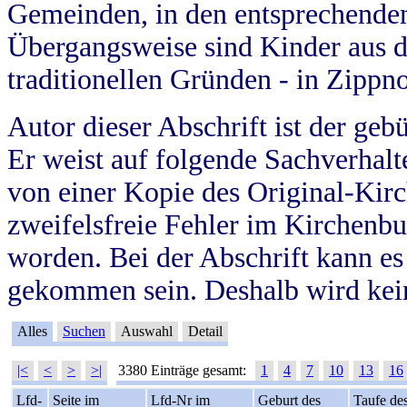
Gemeinden, in den entsprechende
Übergangsweise sind Kinder aus 
traditionellen Gründen - in Zippn
Autor dieser Abschrift ist der geb
Er weist auf folgende Sachverhalte
von einer Kopie des Original-Kirc
zweifelsfreie Fehler im Kirchenbuc
worden. Bei der Abschrift kann e
gekommen sein. Deshalb wird kein
Alles
Suchen
Auswahl
Detail
|<
<
>
>|
3380 Einträge gesamt:
1
4
7
10
13
16
Lfd-
Seite im
Lfd-Nr im
Geburt des
Taufe de