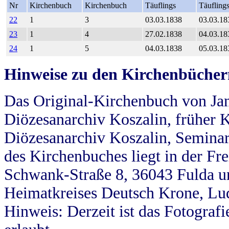
Nr
Kirchenbuch
Kirchenbuch
Täuflings
Täufling
22
1
3
03.03.1838
03.03.18
23
1
4
27.02.1838
04.03.18
24
1
5
04.03.1838
05.03.18
Hinweise zu den Kirchenbücher
Das Original-Kirchenbuch von Jan
Diözesanarchiv Koszalin, früher Kö
Diözesanarchiv Koszalin, Seminar
des Kirchenbuches liegt in der Fr
Schwank-Straße 8, 36043 Fulda u
Heimatkreises Deutsch Krone, Lu
Hinweis: Derzeit ist das Fotograf