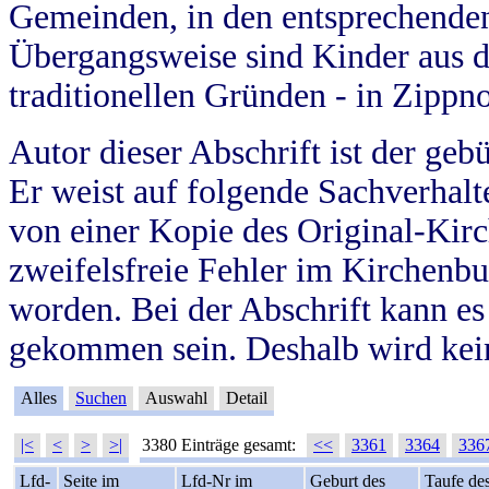
Gemeinden, in den entsprechende
Übergangsweise sind Kinder aus 
traditionellen Gründen - in Zippn
Autor dieser Abschrift ist der geb
Er weist auf folgende Sachverhalte
von einer Kopie des Original-Kirc
zweifelsfreie Fehler im Kirchenbuc
worden. Bei der Abschrift kann e
gekommen sein. Deshalb wird kein
Alles
Suchen
Auswahl
Detail
|<
<
>
>|
3380 Einträge gesamt:
<<
3361
3364
336
Lfd-
Seite im
Lfd-Nr im
Geburt des
Taufe de