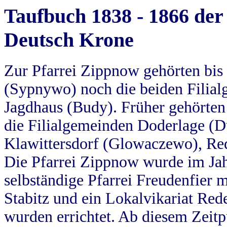
Taufbuch 1838 - 1866 der
Deutsch Krone
Zur Pfarrei Zippnow gehörten bi
(Sypnywo) noch die beiden Filial
Jagdhaus (Budy). Früher gehörten 
die Filialgemeinden Doderlage (D
Klawittersdorf (Glowaczewo), Red
Die Pfarrei Zippnow wurde im Jah
selbständige Pfarrei Freudenfier m
Stabitz und ein Lokalvikariat Red
wurden errichtet. Ab diesem Zeitp