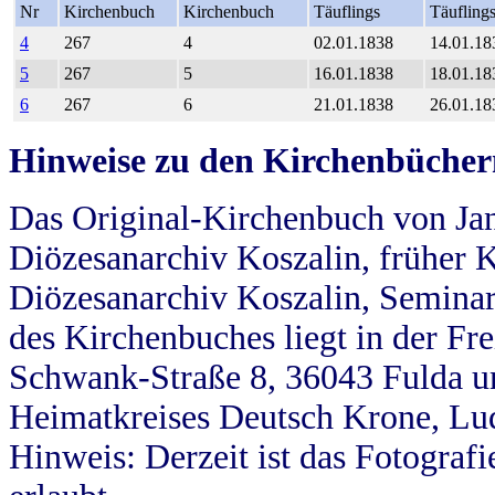
Nr
Kirchenbuch
Kirchenbuch
Täuflings
Täufling
4
267
4
02.01.1838
14.01.18
5
267
5
16.01.1838
18.01.18
6
267
6
21.01.1838
26.01.18
Hinweise zu den Kirchenbücher
Das Original-Kirchenbuch von Jan
Diözesanarchiv Koszalin, früher Kö
Diözesanarchiv Koszalin, Seminar
des Kirchenbuches liegt in der Fr
Schwank-Straße 8, 36043 Fulda u
Heimatkreises Deutsch Krone, Lu
Hinweis: Derzeit ist das Fotograf