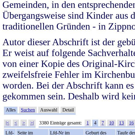
Gemeinden, in den entsprechende
Übergangsweise sind Kinder aus 
traditionellen Gründen - in Zippn
Autor dieser Abschrift ist der geb
Er weist auf folgende Sachverhalte
von einer Kopie des Original-Kirc
zweifelsfreie Fehler im Kirchenbuc
worden. Bei der Abschrift kann e
gekommen sein. Deshalb wird kein
Alles
Suchen
Auswahl
Detail
|<
<
>
>|
3380 Einträge gesamt:
1
4
7
10
13
16
Lfd-
Seite im
Lfd-Nr im
Geburt des
Taufe de