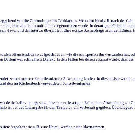
ggebend war die Chronologie des Taufdatums. Wenn ein Kind z.B. nach der Geburt 
rchenpersonal nicht unmittelbar vorgenommen wurde. In derartigen Fällen hat man d
raum davor und dahinter zu überprüfen. Eine exakte Suchabfrage nach dem Datum i
den offensichtlich so aufgeschrieben, wie die Amtsperson ihn verstanden hat, ode
n Dörfern war schließlich Dialekt. In den Fällen bei denen erkannt wurde, dass di
t, wobei mehrere Schreibvarianten Anwendung fanden. In dieser Liste wurde in de
n und den im Kirchenbuch verwendeten Schreibvarianten.
wurde deshalb vorausgesetzt, dass nur in derartigen Fällen eine Abweichung zur O
eshalb ist bei der Ortsangabe für den Taufpaten ein Vorbehalt gegeben. Überwiegen
weitere Angaben wie z. B. eine Heirat, wurden nicht übernommen.