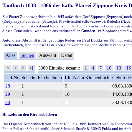
Taufbuch 1838 - 1866 der kath. Pfarrei Zippnow Kreis 
Zur Pfarrei Zippnow gehörten bis 1945 außer dem Dorf Zippnow (Sypnywo) noch d
(Dudylany), Freudenfier (Szwecja), Klawittersdorf (Glowaczewo), Rederitz (Nadarz
Stabitz und ein Lokalvikariat Rederitz mit der Tochterkirche in Doderlage wurd
diesen Gemeinden - wohl noch aus traditionellen Gründen - in Zippnow getauft 
Autor dieser Abschrift ist der gebürtige Rederitzer
Paul Lüdtke
aus Köln. Er weist
Kirchenbuch, sind in dieser Liste korrigiert worden. Bei der Abschrift kann es 
Alles
Suchen
Auswahl
Detail
|<
<
>
>|
3380 Einträge gesamt:
1
4
7
10
13
16
Lfd-Nr
Seite im Kirchenbuch
Lfd-Nr im Kirchenbuch
Geburt des
28
1
9
08.03.183
29
1
10
14.03.183
30
1
11
23.03.183
Hinweise zu den Kirchenbüchern
Das Original-Kirchenbuch von Januar 1838 bis 1866, befindet sich im Diözesanarch
Freien Prälatur Schneidemühl, Josef-Schwank-Straße 8, 36043 Fulda und im Archi