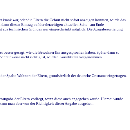
krank war, oder die Eltern die Geburt nicht sofort anzeigen konnten, wurde das
ann diesen Eintrag auf der derzeitigen aktuellen Seite - am Ende -
st aus technischen Gründen nur eingeschränkt möglich. Die Ausgabesortierung
r besser gesagt, wie die Bewohner ihn ausgesprochen haben. Später dann so
e Schreibweise nicht richtig ist, wurden Korrekturen vorgenommen.
r Spalte Wohnort der Eltern, grundsätzlich der deutsche Ortsname eingetragen.
rtsangabe der Eltern vorliegt, wenn diese auch angegeben wurde. Hierbei wurde
d kann man aber von der Richtigkeit dieser Angabe ausgehen.