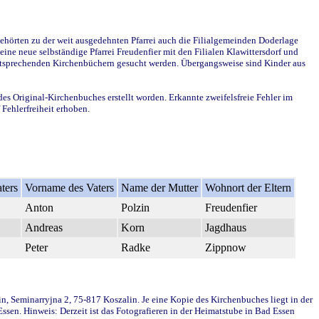
ehörten zu der weit ausgedehnten Pfarrei auch die Filialgemeinden Doderlage
ine neue selbständige Pfarrei Freudenfier mit den Filialen Klawittersdorf und
 entsprechenden Kirchenbüchern gesucht werden. Übergangsweise sind Kinder aus
des Original-Kirchenbuches erstellt worden. Erkannte zweifelsfreie Fehler im
Fehlerfreiheit erhoben.
ters
Vorname des Vaters
Name der Mutter
Wohnort der Eltern
Anton
Polzin
Freudenfier
Andreas
Korn
Jagdhaus
Peter
Radke
Zippnow
in, Seminarryjna 2, 75-817 Koszalin. Je eine Kopie des Kirchenbuches liegt in der
en. Hinweis: Derzeit ist das Fotografieren in der Heimatstube in Bad Essen