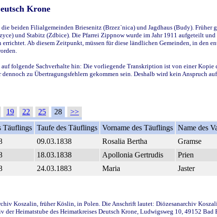
Deutsch Krone
ie beiden Filialgemeinden Briesenitz (Brzez`nica) und Jagdhaus (Budy). Früher g
yce) und Stabitz (Zdbice). Die Pfarrei Zippnow wurde im Jahr 1911 aufgeteilt und e
en errichtet. Ab diesem Zeitpunkt, müssen für diese ländlichen Gemeinden, in den
worden.
 auf folgende Sachverhalte hin: Die vorliegende Transkription ist von einer Kopie 
aber dennoch zu Übertragungsfehlern gekommen sein. Deshalb wird kein Anspruch auf 
19
22
25
28
>>
 Täuflings
Taufe des Täuflings
Vorname des Täuflings
Name des Va
8
09.03.1838
Rosalia Bertha
Gramse
8
18.03.1838
Apollonia Gertrudis
Prien
8
24.03.1883
Maria
Jaster
iv Koszalin, früher Köslin, in Polen. Die Anschrift lautet: Diözesanarchiv Koszal
v der Heimatstube des Heimatkreises Deutsch Krone, Ludwigsweg 10, 49152 Bad Ess