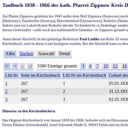
Taufbuch 1838 - 1866 der kath. Pfarrei Zippnow Kreis 
Zur Pfarrei Zippnow gehörten bis 1945 außer dem Dorf Zippnow (Sypnywo) noch d
(Dudylany), Freudenfier (Szwecja), Klawittersdorf (Glowaczewo), Rederitz (Nadarz
Stabitz und ein Lokalvikariat Rederitz mit der Tochterkirche in Doderlage wurd
diesen Gemeinden - wohl noch aus traditionellen Gründen - in Zippnow getauft 
Autor dieser Abschrift ist der gebürtige Rederitzer
Paul Lüdtke
aus Köln. Er weist
Kirchenbuch, sind in dieser Liste korrigiert worden. Bei der Abschrift kann es 
Alles
Suchen
Auswahl
Detail
|<
<
>
>|
3380 Einträge gesamt:
1
4
7
10
13
16
Lfd-Nr
Seite im Kirchenbuch
Lfd-Nr im Kirchenbuch
Geburt des
1
267
1
05.01.183
2
267
2
31.12.183
3
267
3
01.01.183
Hinweise zu den Kirchenbüchern
Das Original-Kirchenbuch von Januar 1838 bis 1866, befindet sich im Diözesanarch
Freien Prälatur Schneidemühl, Josef-Schwank-Straße 8, 36043 Fulda und im Archi