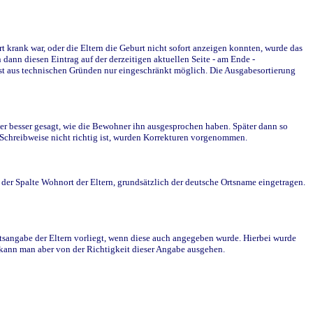
krank war, oder die Eltern die Geburt nicht sofort anzeigen konnten, wurde das
ann diesen Eintrag auf der derzeitigen aktuellen Seite - am Ende -
st aus technischen Gründen nur eingeschränkt möglich. Die Ausgabesortierung
r besser gesagt, wie die Bewohner ihn ausgesprochen haben. Später dann so
e Schreibweise nicht richtig ist, wurden Korrekturen vorgenommen.
r Spalte Wohnort der Eltern, grundsätzlich der deutsche Ortsname eingetragen.
rtsangabe der Eltern vorliegt, wenn diese auch angegeben wurde. Hierbei wurde
d kann man aber von der Richtigkeit dieser Angabe ausgehen.