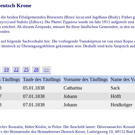
Deutsch Krone
ie beiden Filialgemeinden Briesenitz (Brzez`nica) und Jagdhaus (Budy). Früher g
yce) und Stabitz (Zdbice). Die Pfarrei Zippnow wurde im Jahr 1911 aufgeteilt und e
en errichtet. Ab diesem Zeitpunkt, müssen für diese ländlichen Gemeinden, in den
worden.
 auf folgende Sachverhalte hin: Die vorliegende Transkription ist von einer Kopie 
aber dennoch zu Übertragungsfehlern gekommen sein. Deshalb wird kein Anspruch auf 
19
22
25
28
>>
 Täuflings
Taufe des Täuflings
Vorname des Täuflings
Name des Va
8
05.01.1838
Catharina
Sack
7
07.01.1838
Johann
Höfft
8
07.01.1838
Johann
Heidkrüger
iv Koszalin, früher Köslin, in Polen. Die Anschrift lautet: Diözesanarchiv Koszal
v der Heimatstube des Heimatkreises Deutsch Krone, Ludwigsweg 10, 49152 Bad Ess