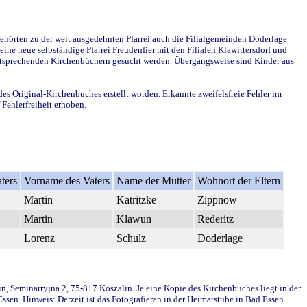
ehörten zu der weit ausgedehnten Pfarrei auch die Filialgemeinden Doderlage
ine neue selbständige Pfarrei Freudenfier mit den Filialen Klawittersdorf und
 entsprechenden Kirchenbüchern gesucht werden. Übergangsweise sind Kinder aus
des Original-Kirchenbuches erstellt worden. Erkannte zweifelsfreie Fehler im
Fehlerfreiheit erhoben.
ters
Vorname des Vaters
Name der Mutter
Wohnort der Eltern
Martin
Katritzke
Zippnow
Martin
Klawun
Rederitz
Lorenz
Schulz
Doderlage
in, Seminarryjna 2, 75-817 Koszalin. Je eine Kopie des Kirchenbuches liegt in der
en. Hinweis: Derzeit ist das Fotografieren in der Heimatstube in Bad Essen