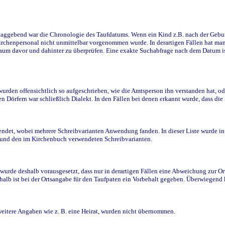
ggebend war die Chronologie des Taufdatums. Wenn ein Kind z.B. nach der Geburt 
rchenpersonal nicht unmittelbar vorgenommen wurde. In derartigen Fällen hat man d
raum davor und dahinter zu überprüfen. Eine exakte Suchabfrage nach dem Datum i
den offensichtlich so aufgeschrieben, wie die Amtsperson ihn verstanden hat, ode
n Dörfern war schließlich Dialekt. In den Fällen bei denen erkannt wurde, dass di
t, wobei mehrere Schreibvarianten Anwendung fanden. In dieser Liste wurde in de
n und den im Kirchenbuch verwendeten Schreibvarianten.
wurde deshalb vorausgesetzt, dass nur in derartigen Fällen eine Abweichung zur O
eshalb ist bei der Ortsangabe für den Taufpaten ein Vorbehalt gegeben. Überwiegen
weitere Angaben wie z. B. eine Heirat, wurden nicht übernommen.