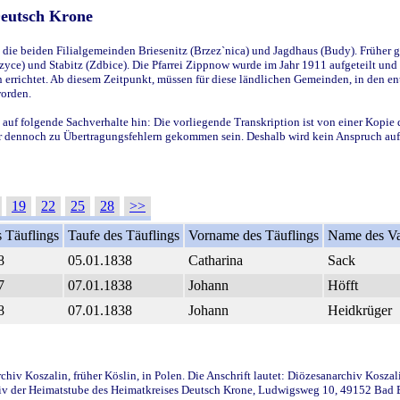
Deutsch Krone
ie beiden Filialgemeinden Briesenitz (Brzez`nica) und Jagdhaus (Budy). Früher g
yce) und Stabitz (Zdbice). Die Pfarrei Zippnow wurde im Jahr 1911 aufgeteilt und e
en errichtet. Ab diesem Zeitpunkt, müssen für diese ländlichen Gemeinden, in den
worden.
 auf folgende Sachverhalte hin: Die vorliegende Transkription ist von einer Kopie 
aber dennoch zu Übertragungsfehlern gekommen sein. Deshalb wird kein Anspruch auf 
19
22
25
28
>>
 Täuflings
Taufe des Täuflings
Vorname des Täuflings
Name des Va
8
05.01.1838
Catharina
Sack
7
07.01.1838
Johann
Höfft
8
07.01.1838
Johann
Heidkrüger
iv Koszalin, früher Köslin, in Polen. Die Anschrift lautet: Diözesanarchiv Koszal
v der Heimatstube des Heimatkreises Deutsch Krone, Ludwigsweg 10, 49152 Bad Ess