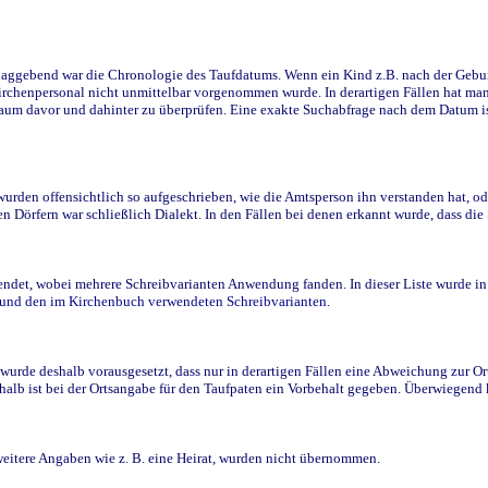
ggebend war die Chronologie des Taufdatums. Wenn ein Kind z.B. nach der Geburt 
rchenpersonal nicht unmittelbar vorgenommen wurde. In derartigen Fällen hat man d
raum davor und dahinter zu überprüfen. Eine exakte Suchabfrage nach dem Datum i
den offensichtlich so aufgeschrieben, wie die Amtsperson ihn verstanden hat, ode
n Dörfern war schließlich Dialekt. In den Fällen bei denen erkannt wurde, dass di
t, wobei mehrere Schreibvarianten Anwendung fanden. In dieser Liste wurde in de
n und den im Kirchenbuch verwendeten Schreibvarianten.
wurde deshalb vorausgesetzt, dass nur in derartigen Fällen eine Abweichung zur O
eshalb ist bei der Ortsangabe für den Taufpaten ein Vorbehalt gegeben. Überwiegen
weitere Angaben wie z. B. eine Heirat, wurden nicht übernommen.