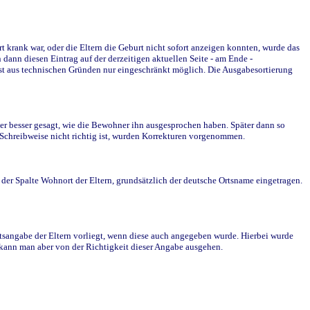
krank war, oder die Eltern die Geburt nicht sofort anzeigen konnten, wurde das
ann diesen Eintrag auf der derzeitigen aktuellen Seite - am Ende -
st aus technischen Gründen nur eingeschränkt möglich. Die Ausgabesortierung
r besser gesagt, wie die Bewohner ihn ausgesprochen haben. Später dann so
e Schreibweise nicht richtig ist, wurden Korrekturen vorgenommen.
r Spalte Wohnort der Eltern, grundsätzlich der deutsche Ortsname eingetragen.
rtsangabe der Eltern vorliegt, wenn diese auch angegeben wurde. Hierbei wurde
d kann man aber von der Richtigkeit dieser Angabe ausgehen.