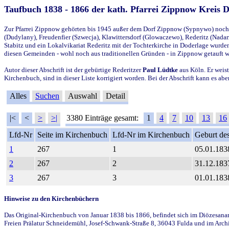
Taufbuch 1838 - 1866 der kath. Pfarrei Zippnow Kreis 
Zur Pfarrei Zippnow gehörten bis 1945 außer dem Dorf Zippnow (Sypnywo) noch d
(Dudylany), Freudenfier (Szwecja), Klawittersdorf (Glowaczewo), Rederitz (Nadarz
Stabitz und ein Lokalvikariat Rederitz mit der Tochterkirche in Doderlage wurd
diesen Gemeinden - wohl noch aus traditionellen Gründen - in Zippnow getauft 
Autor dieser Abschrift ist der gebürtige Rederitzer
Paul Lüdtke
aus Köln. Er weist
Kirchenbuch, sind in dieser Liste korrigiert worden. Bei der Abschrift kann es 
Alles
Suchen
Auswahl
Detail
|<
<
>
>|
3380 Einträge gesamt:
1
4
7
10
13
16
Lfd-Nr
Seite im Kirchenbuch
Lfd-Nr im Kirchenbuch
Geburt des
1
267
1
05.01.183
2
267
2
31.12.183
3
267
3
01.01.183
Hinweise zu den Kirchenbüchern
Das Original-Kirchenbuch von Januar 1838 bis 1866, befindet sich im Diözesanarch
Freien Prälatur Schneidemühl, Josef-Schwank-Straße 8, 36043 Fulda und im Archi