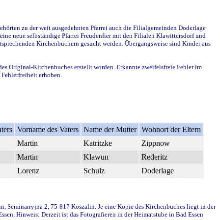
ehörten zu der weit ausgedehnten Pfarrei auch die Filialgemeinden Doderlage
ine neue selbständige Pfarrei Freudenfier mit den Filialen Klawittersdorf und
 entsprechenden Kirchenbüchern gesucht werden. Übergangsweise sind Kinder aus
des Original-Kirchenbuches erstellt worden. Erkannte zweifelsfreie Fehler im
Fehlerfreiheit erhoben.
ters
Vorname des Vaters
Name der Mutter
Wohnort der Eltern
Martin
Katritzke
Zippnow
Martin
Klawun
Rederitz
Lorenz
Schulz
Doderlage
in, Seminarryjna 2, 75-817 Koszalin. Je eine Kopie des Kirchenbuches liegt in der
en. Hinweis: Derzeit ist das Fotografieren in der Heimatstube in Bad Essen