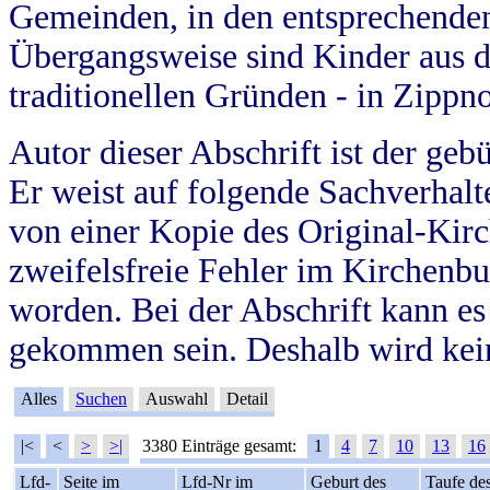
Gemeinden, in den entsprechende
Übergangsweise sind Kinder aus 
traditionellen Gründen - in Zippn
Autor dieser Abschrift ist der geb
Er weist auf folgende Sachverhalte
von einer Kopie des Original-Kirc
zweifelsfreie Fehler im Kirchenbuc
worden. Bei der Abschrift kann e
gekommen sein. Deshalb wird kein
Alles
Suchen
Auswahl
Detail
|<
<
>
>|
3380 Einträge gesamt:
1
4
7
10
13
16
Lfd-
Seite im
Lfd-Nr im
Geburt des
Taufe de