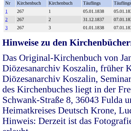
Nr
Kirchenbuch
Kirchenbuch
Täuflings
Täufling
1
267
1
05.01.1838
05.01.18
2
267
2
31.12.1837
07.01.18
3
267
3
01.01.1838
07.01.18
Hinweise zu den Kirchenbücher
Das Original-Kirchenbuch von Jan
Diözesanarchiv Koszalin, früher Kö
Diözesanarchiv Koszalin, Seminar
des Kirchenbuches liegt in der Fr
Schwank-Straße 8, 36043 Fulda u
Heimatkreises Deutsch Krone, Lu
Hinweis: Derzeit ist das Fotograf