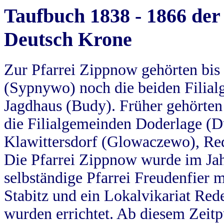
Taufbuch 1838 - 1866 der
Deutsch Krone
Zur Pfarrei Zippnow gehörten bi
(Sypnywo) noch die beiden Filial
Jagdhaus (Budy). Früher gehörten 
die Filialgemeinden Doderlage (D
Klawittersdorf (Glowaczewo), Red
Die Pfarrei Zippnow wurde im Jah
selbständige Pfarrei Freudenfier m
Stabitz und ein Lokalvikariat Red
wurden errichtet. Ab diesem Zeitp