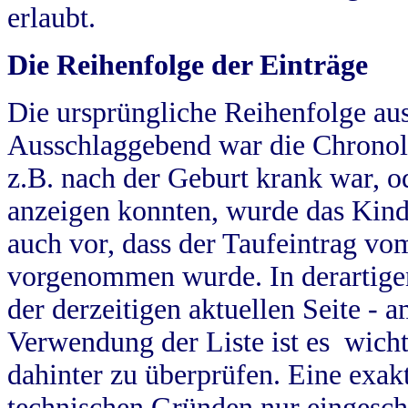
erlaubt.
Die Reihenfolge der Einträge
Die ursprüngliche Reihenfolge au
Ausschlaggebend war die Chronol
z.B. nach der Geburt krank war, od
anzeigen konnten, wurde das Kind
auch vor, dass der Taufeintrag vo
vorgenommen wurde. In derartigen
der derzeitigen aktuellen Seite -
Verwendung der Liste ist es wich
dahinter zu überprüfen. Eine exa
technischen Gründen nur eingesch