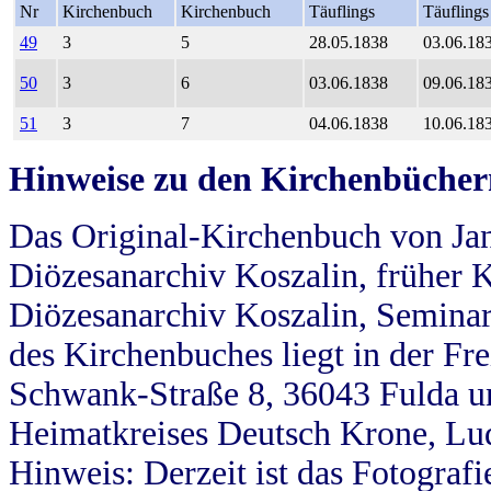
Nr
Kirchenbuch
Kirchenbuch
Täuflings
Täuflings
49
3
5
28.05.1838
03.06.18
50
3
6
03.06.1838
09.06.18
51
3
7
04.06.1838
10.06.18
Hinweise zu den Kirchenbücher
Das Original-Kirchenbuch von Jan
Diözesanarchiv Koszalin, früher Kö
Diözesanarchiv Koszalin, Seminar
des Kirchenbuches liegt in der Fr
Schwank-Straße 8, 36043 Fulda u
Heimatkreises Deutsch Krone, Lu
Hinweis: Derzeit ist das Fotograf