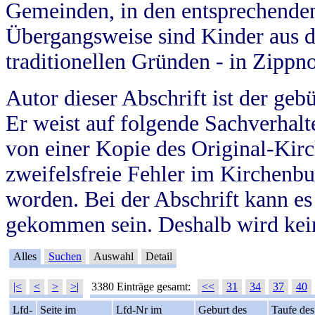
Gemeinden, in den entsprechende
Übergangsweise sind Kinder aus 
traditionellen Gründen - in Zippn
Autor dieser Abschrift ist der geb
Er weist auf folgende Sachverhalte
von einer Kopie des Original-Kirc
zweifelsfreie Fehler im Kirchenbuc
worden. Bei der Abschrift kann e
gekommen sein. Deshalb wird kein
Alles
Suchen
Auswahl
Detail
|<
<
>
>|
3380 Einträge gesamt:
<<
31
34
37
40
Lfd-
Seite im
Lfd-Nr im
Geburt des
Taufe des