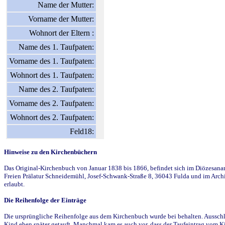
Name der Mutter:
Vorname der Mutter:
Wohnort der Eltern :
Name des 1. Taufpaten:
Vorname des 1. Taufpaten:
Wohnort des 1. Taufpaten:
Name des 2. Taufpaten:
Vorname des 2. Taufpaten:
Wohnort des 2. Taufpaten:
Feld18:
Hinweise zu den Kirchenbüchern
Das Original-Kirchenbuch von Januar 1838 bis 1866, befindet sich im Diözesanarch
Freien Prälatur Schneidemühl, Josef-Schwank-Straße 8, 36043 Fulda und im Archi
erlaubt.
Die Reihenfolge der Einträge
Die ursprüngliche Reihenfolge aus dem Kirchenbuch wurde bei behalten. Ausschla
Kind eben später getauft. Manchmal kam es auch vor, dass der Taufeintrag vom Ki