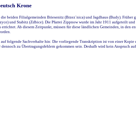
Deutsch Krone
ie beiden Filialgemeinden Briesenitz (Brzez`nica) und Jagdhaus (Budy). Früher g
yce) und Stabitz (Zdbice). Die Pfarrei Zippnow wurde im Jahr 1911 aufgeteilt und e
en errichtet. Ab diesem Zeitpunkt, müssen für diese ländlichen Gemeinden, in den
worden.
 auf folgende Sachverhalte hin: Die vorliegende Transkription ist von einer Kopie 
aber dennoch zu Übertragungsfehlern gekommen sein. Deshalb wird kein Anspruch auf 