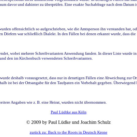
raum davor und dahinter zu überprüfen. Eine exakte Suchabfrage nach dem Datum i
den offensichtlich so aufgeschrieben, wie die Amtsperson ihn verstanden hat, ode
n Dörfern war schließlich Dialekt. In den Fällen bei denen erkannt wurde, dass di
t, wobei mehrere Schreibvarianten Anwendung fanden. In dieser Liste wurde in de
n und den im Kirchenbuch verwendeten Schreibvarianten.
wurde deshalb vorausgesetzt, dass nur in derartigen Fällen eine Abweichung zur O
eshalb ist bei der Ortsangabe für den Taufpaten ein Vorbehalt gegeben. Überwiegen
weitere Angaben wie z. B. eine Heirat, wurden nicht übernommen.
Paul Lüdtke aus Köln
© 2009 by Paul Lüdke und Joachim Schulz
zurück zu: Back to the Roots in Deutsch Krone