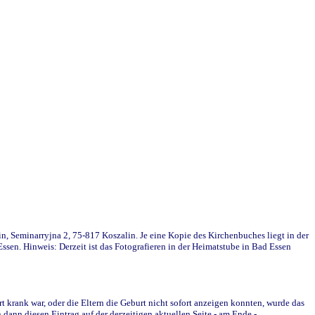
in, Seminarryjna 2, 75-817 Koszalin. Je eine Kopie des Kirchenbuches liegt in der
en. Hinweis: Derzeit ist das Fotografieren in der Heimatstube in Bad Essen
krank war, oder die Eltern die Geburt nicht sofort anzeigen konnten, wurde das
ann diesen Eintrag auf der derzeitigen aktuellen Seite - am Ende -