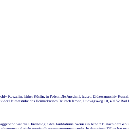
iv Koszalin, früher Köslin, in Polen. Die Anschrift lautet: Diözesanarchiv Koszal
v der Heimatstube des Heimatkreises Deutsch Krone, Ludwigsweg 10, 49152 Bad Ess
ggebend war die Chronologie des Taufdatums. Wenn ein Kind z.B. nach der Geburt 
rchenpersonal nicht unmittelbar vorgenommen wurde. In derartigen Fällen hat man d