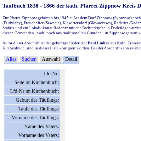
Taufbuch 1838 - 1866 der kath. Pfarrei Zippnow Kreis 
Zur Pfarrei Zippnow gehörten bis 1945 außer dem Dorf Zippnow (Sypnywo) noch d
(Dudylany), Freudenfier (Szwecja), Klawittersdorf (Glowaczewo), Rederitz (Nadarz
Stabitz und ein Lokalvikariat Rederitz mit der Tochterkirche in Doderlage wurd
diesen Gemeinden - wohl noch aus traditionellen Gründen - in Zippnow getauft 
Autor dieser Abschrift ist der gebürtige Rederitzer
Paul Lüdtke
aus Köln. Er weist
Kirchenbuch, sind in dieser Liste korrigiert worden. Bei der Abschrift kann es 
Alles
Suchen
Auswahl
Detail
Lfd-Nr:
Seite im Kirchenbuch:
Lfd-Nr im Kirchenbuch:
Geburt des Täuflings:
Taufe des Täuflings:
Vorname des Täuflings:
Name des Vaters:
Vorname des Vaters: