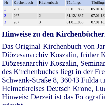
Nr
Kirchenbuch
Kirchenbuch
Täuflings
Täufling
1
267
1
05.01.1838
05.01.18
2
267
2
31.12.1837
07.01.18
3
267
3
01.01.1838
07.01.18
Hinweise zu den Kirchenbücher
Das Original-Kirchenbuch von Jan
Diözesanarchiv Koszalin, früher Kö
Diözesanarchiv Koszalin, Seminar
des Kirchenbuches liegt in der Fr
Schwank-Straße 8, 36043 Fulda u
Heimatkreises Deutsch Krone, Lu
Hinweis: Derzeit ist das Fotograf