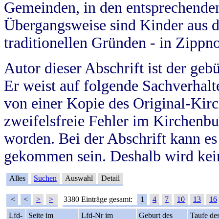
Gemeinden, in den entsprechende
Übergangsweise sind Kinder aus 
traditionellen Gründen - in Zippn
Autor dieser Abschrift ist der geb
Er weist auf folgende Sachverhalte
von einer Kopie des Original-Kirc
zweifelsfreie Fehler im Kirchenbuc
worden. Bei der Abschrift kann e
gekommen sein. Deshalb wird kein
Alles
Suchen
Auswahl
Detail
|<
<
>
>|
3380 Einträge gesamt:
1
4
7
10
13
16
Lfd-
Seite im
Lfd-Nr im
Geburt des
Taufe de