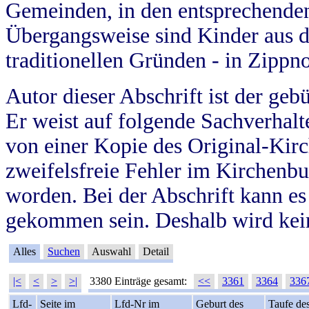
Gemeinden, in den entsprechende
Übergangsweise sind Kinder aus 
traditionellen Gründen - in Zippn
Autor dieser Abschrift ist der geb
Er weist auf folgende Sachverhalte
von einer Kopie des Original-Kirc
zweifelsfreie Fehler im Kirchenbuc
worden. Bei der Abschrift kann e
gekommen sein. Deshalb wird kein
Alles
Suchen
Auswahl
Detail
|<
<
>
>|
3380 Einträge gesamt:
<<
3361
3364
336
Lfd-
Seite im
Lfd-Nr im
Geburt des
Taufe de