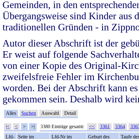
Gemeinden, in den entsprechende
Übergangsweise sind Kinder aus 
traditionellen Gründen - in Zippn
Autor dieser Abschrift ist der geb
Er weist auf folgende Sachverhalte
von einer Kopie des Original-Kirc
zweifelsfreie Fehler im Kirchenbuc
worden. Bei der Abschrift kann e
gekommen sein. Deshalb wird kein
Alles
Suchen
Auswahl
Detail
|<
<
>
>|
3380 Einträge gesamt:
<<
3361
3364
336
Lfd-
Seite im
Lfd-Nr im
Geburt des
Taufe de