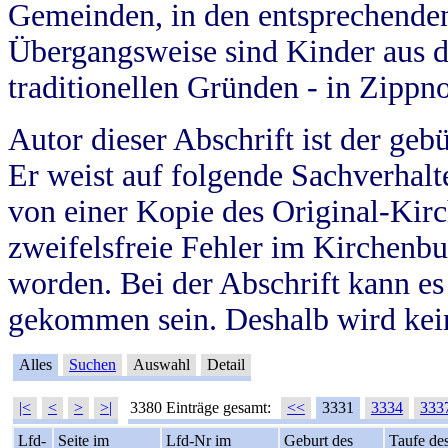
Gemeinden, in den entsprechende
Übergangsweise sind Kinder aus 
traditionellen Gründen - in Zippn
Autor dieser Abschrift ist der geb
Er weist auf folgende Sachverhalte
von einer Kopie des Original-Kirc
zweifelsfreie Fehler im Kirchenbuc
worden. Bei der Abschrift kann e
gekommen sein. Deshalb wird kein
Alles
Suchen
Auswahl
Detail
|<
<
>
>|
3380 Einträge gesamt:
<<
3331
3334
333
Lfd-
Seite im
Lfd-Nr im
Geburt des
Taufe de