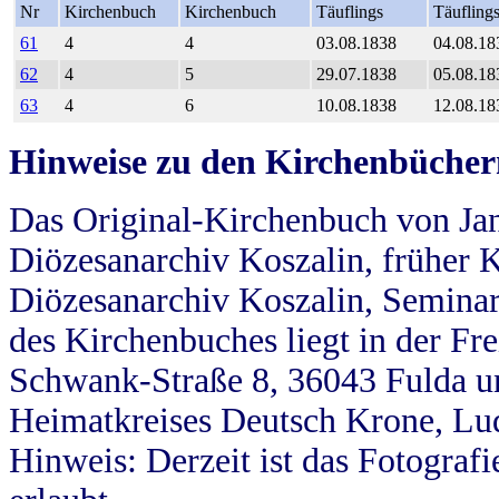
Nr
Kirchenbuch
Kirchenbuch
Täuflings
Täufling
61
4
4
03.08.1838
04.08.18
62
4
5
29.07.1838
05.08.18
63
4
6
10.08.1838
12.08.18
Hinweise zu den Kirchenbücher
Das Original-Kirchenbuch von Jan
Diözesanarchiv Koszalin, früher Kö
Diözesanarchiv Koszalin, Seminar
des Kirchenbuches liegt in der Fr
Schwank-Straße 8, 36043 Fulda u
Heimatkreises Deutsch Krone, Lu
Hinweis: Derzeit ist das Fotograf