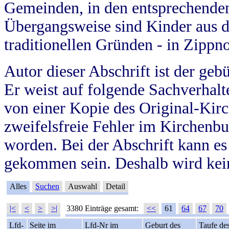
Gemeinden, in den entsprechende
Übergangsweise sind Kinder aus 
traditionellen Gründen - in Zippn
Autor dieser Abschrift ist der geb
Er weist auf folgende Sachverhalte
von einer Kopie des Original-Kirc
zweifelsfreie Fehler im Kirchenbuc
worden. Bei der Abschrift kann e
gekommen sein. Deshalb wird kein
Alles
Suchen
Auswahl
Detail
|<
<
>
>|
3380 Einträge gesamt:
<<
61
64
67
70
Lfd-
Seite im
Lfd-Nr im
Geburt des
Taufe de