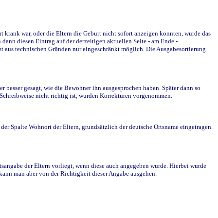
krank war, oder die Eltern die Geburt nicht sofort anzeigen konnten, wurde das
ann diesen Eintrag auf der derzeitigen aktuellen Seite - am Ende -
st aus technischen Gründen nur eingeschränkt möglich. Die Ausgabesortierung
r besser gesagt, wie die Bewohner ihn ausgesprochen haben. Später dann so
e Schreibweise nicht richtig ist, wurden Korrekturen vorgenommen.
r Spalte Wohnort der Eltern, grundsätzlich der deutsche Ortsname eingetragen.
rtsangabe der Eltern vorliegt, wenn diese auch angegeben wurde. Hierbei wurde
d kann man aber von der Richtigkeit dieser Angabe ausgehen.