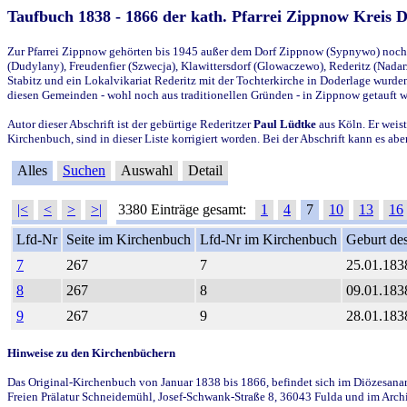
Taufbuch 1838 - 1866 der kath. Pfarrei Zippnow Kreis 
Zur Pfarrei Zippnow gehörten bis 1945 außer dem Dorf Zippnow (Sypnywo) noch d
(Dudylany), Freudenfier (Szwecja), Klawittersdorf (Glowaczewo), Rederitz (Nadarz
Stabitz und ein Lokalvikariat Rederitz mit der Tochterkirche in Doderlage wurd
diesen Gemeinden - wohl noch aus traditionellen Gründen - in Zippnow getauft 
Autor dieser Abschrift ist der gebürtige Rederitzer
Paul Lüdtke
aus Köln. Er weist
Kirchenbuch, sind in dieser Liste korrigiert worden. Bei der Abschrift kann es 
Alles
Suchen
Auswahl
Detail
|<
<
>
>|
3380 Einträge gesamt:
1
4
7
10
13
16
Lfd-Nr
Seite im Kirchenbuch
Lfd-Nr im Kirchenbuch
Geburt des
7
267
7
25.01.183
8
267
8
09.01.183
9
267
9
28.01.183
Hinweise zu den Kirchenbüchern
Das Original-Kirchenbuch von Januar 1838 bis 1866, befindet sich im Diözesanarch
Freien Prälatur Schneidemühl, Josef-Schwank-Straße 8, 36043 Fulda und im Archi