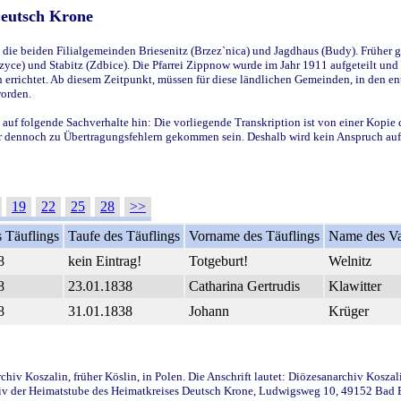
Deutsch Krone
ie beiden Filialgemeinden Briesenitz (Brzez`nica) und Jagdhaus (Budy). Früher g
yce) und Stabitz (Zdbice). Die Pfarrei Zippnow wurde im Jahr 1911 aufgeteilt und e
en errichtet. Ab diesem Zeitpunkt, müssen für diese ländlichen Gemeinden, in den
worden.
 auf folgende Sachverhalte hin: Die vorliegende Transkription ist von einer Kopie 
aber dennoch zu Übertragungsfehlern gekommen sein. Deshalb wird kein Anspruch auf 
19
22
25
28
>>
 Täuflings
Taufe des Täuflings
Vorname des Täuflings
Name des Va
8
kein Eintrag!
Totgeburt!
Welnitz
8
23.01.1838
Catharina Gertrudis
Klawitter
8
31.01.1838
Johann
Krüger
iv Koszalin, früher Köslin, in Polen. Die Anschrift lautet: Diözesanarchiv Koszal
v der Heimatstube des Heimatkreises Deutsch Krone, Ludwigsweg 10, 49152 Bad Ess