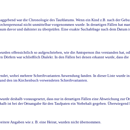
ggebend war die Chronologie des Taufdatums. Wenn ein Kind z.B. nach der Geburt 
rchenpersonal nicht unmittelbar vorgenommen wurde. In derartigen Fällen hat man d
raum davor und dahinter zu überprüfen. Eine exakte Suchabfrage nach dem Datum i
den offensichtlich so aufgeschrieben, wie die Amtsperson ihn verstanden hat, ode
n Dörfern war schließlich Dialekt. In den Fällen bei denen erkannt wurde, dass di
t, wobei mehrere Schreibvarianten Anwendung fanden. In dieser Liste wurde in de
n und den im Kirchenbuch verwendeten Schreibvarianten.
wurde deshalb vorausgesetzt, dass nur in derartigen Fällen eine Abweichung zur O
eshalb ist bei der Ortsangabe für den Taufpaten ein Vorbehalt gegeben. Überwiegen
weitere Angaben wie z. B. eine Heirat, wurden nicht übernommen.