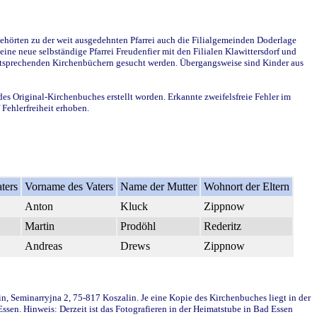
ehörten zu der weit ausgedehnten Pfarrei auch die Filialgemeinden Doderlage
ine neue selbständige Pfarrei Freudenfier mit den Filialen Klawittersdorf und
 entsprechenden Kirchenbüchern gesucht werden. Übergangsweise sind Kinder aus
des Original-Kirchenbuches erstellt worden. Erkannte zweifelsfreie Fehler im
Fehlerfreiheit erhoben.
ters
Vorname des Vaters
Name der Mutter
Wohnort der Eltern
Anton
Kluck
Zippnow
Martin
Prodöhl
Rederitz
Andreas
Drews
Zippnow
in, Seminarryjna 2, 75-817 Koszalin. Je eine Kopie des Kirchenbuches liegt in der
en. Hinweis: Derzeit ist das Fotografieren in der Heimatstube in Bad Essen