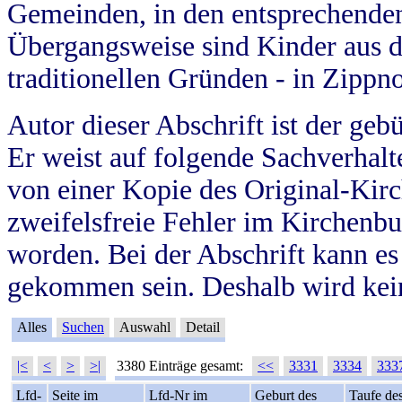
Gemeinden, in den entsprechende
Übergangsweise sind Kinder aus 
traditionellen Gründen - in Zippn
Autor dieser Abschrift ist der geb
Er weist auf folgende Sachverhalte
von einer Kopie des Original-Kirc
zweifelsfreie Fehler im Kirchenbuc
worden. Bei der Abschrift kann e
gekommen sein. Deshalb wird kein
Alles
Suchen
Auswahl
Detail
|<
<
>
>|
3380 Einträge gesamt:
<<
3331
3334
333
Lfd-
Seite im
Lfd-Nr im
Geburt des
Taufe de