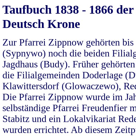
Taufbuch 1838 - 1866 der
Deutsch Krone
Zur Pfarrei Zippnow gehörten bi
(Sypnywo) noch die beiden Filial
Jagdhaus (Budy). Früher gehörten 
die Filialgemeinden Doderlage (D
Klawittersdorf (Glowaczewo), Red
Die Pfarrei Zippnow wurde im Jah
selbständige Pfarrei Freudenfier m
Stabitz und ein Lokalvikariat Red
wurden errichtet. Ab diesem Zeitp