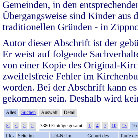
Gemeinden, in den entsprechende
Übergangsweise sind Kinder aus 
traditionellen Gründen - in Zippn
Autor dieser Abschrift ist der geb
Er weist auf folgende Sachverhalte
von einer Kopie des Original-Kirc
zweifelsfreie Fehler im Kirchenbuc
worden. Bei der Abschrift kann e
gekommen sein. Deshalb wird kein
Alles
Suchen
Auswahl
Detail
|<
<
>
>|
3380 Einträge gesamt:
1
4
7
10
13
16
Lfd-
Seite im
Lfd-Nr im
Geburt des
Taufe de