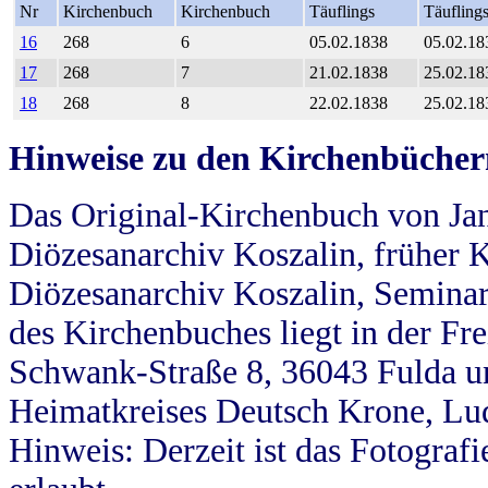
Nr
Kirchenbuch
Kirchenbuch
Täuflings
Täufling
16
268
6
05.02.1838
05.02.18
17
268
7
21.02.1838
25.02.18
18
268
8
22.02.1838
25.02.18
Hinweise zu den Kirchenbücher
Das Original-Kirchenbuch von Jan
Diözesanarchiv Koszalin, früher Kö
Diözesanarchiv Koszalin, Seminar
des Kirchenbuches liegt in der Fr
Schwank-Straße 8, 36043 Fulda u
Heimatkreises Deutsch Krone, Lu
Hinweis: Derzeit ist das Fotograf