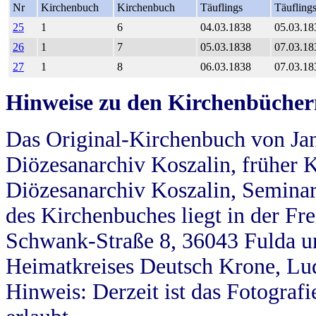
Nr
Kirchenbuch
Kirchenbuch
Täuflings
Täufling
25
1
6
04.03.1838
05.03.18
26
1
7
05.03.1838
07.03.18
27
1
8
06.03.1838
07.03.18
Hinweise zu den Kirchenbücher
Das Original-Kirchenbuch von Jan
Diözesanarchiv Koszalin, früher Kö
Diözesanarchiv Koszalin, Seminar
des Kirchenbuches liegt in der Fr
Schwank-Straße 8, 36043 Fulda u
Heimatkreises Deutsch Krone, Lu
Hinweis: Derzeit ist das Fotograf