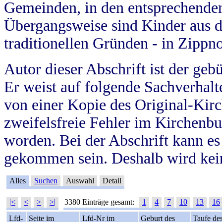
Gemeinden, in den entsprechende
Übergangsweise sind Kinder aus 
traditionellen Gründen - in Zippn
Autor dieser Abschrift ist der geb
Er weist auf folgende Sachverhalte
von einer Kopie des Original-Kirc
zweifelsfreie Fehler im Kirchenbuc
worden. Bei der Abschrift kann e
gekommen sein. Deshalb wird kein
Alles
Suchen
Auswahl
Detail
|<
<
>
>|
3380 Einträge gesamt:
1
4
7
10
13
16
Lfd-
Seite im
Lfd-Nr im
Geburt des
Taufe de