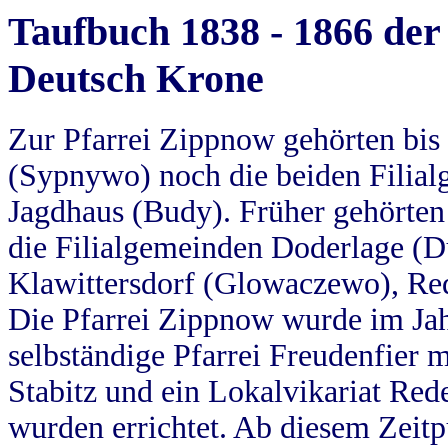
Taufbuch 1838 - 1866 der
Deutsch Krone
Zur Pfarrei Zippnow gehörten bi
(Sypnywo) noch die beiden Filial
Jagdhaus (Budy). Früher gehörten 
die Filialgemeinden Doderlage (D
Klawittersdorf (Glowaczewo), Red
Die Pfarrei Zippnow wurde im Jah
selbständige Pfarrei Freudenfier m
Stabitz und ein Lokalvikariat Red
wurden errichtet. Ab diesem Zeitp