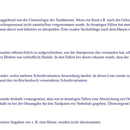
ggebend war die Chronologie des Taufdatums. Wenn ein Kind z.B. nach der Geburt 
rchenpersonal nicht unmittelbar vorgenommen wurde. In derartigen Fällen hat man d
raum davor und dahinter zu überprüfen. Eine exakte Suchabfrage nach dem Datum i
den offensichtlich so aufgeschrieben, wie die Amtsperson ihn verstanden hat, ode
n Dörfern war schließlich Dialekt. In den Fällen bei denen erkannt wurde, dass di
t, wobei mehrere Schreibvarianten Anwendung fanden. In dieser Liste wurde in de
n und den im Kirchenbuch verwendeten Schreibvarianten.
wurde deshalb vorausgesetzt, dass nur in derartigen Fällen eine Abweichung zur O
eshalb ist bei der Ortsangabe für den Taufpaten ein Vorbehalt gegeben. Überwiegen
weitere Angaben wie z. B. eine Heirat, wurden nicht übernommen.