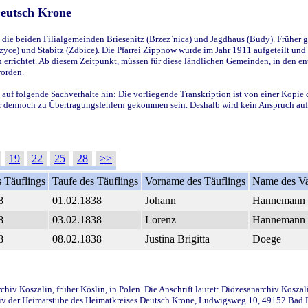
Deutsch Krone
ie beiden Filialgemeinden Briesenitz (Brzez`nica) und Jagdhaus (Budy). Früher g
yce) und Stabitz (Zdbice). Die Pfarrei Zippnow wurde im Jahr 1911 aufgeteilt und e
en errichtet. Ab diesem Zeitpunkt, müssen für diese ländlichen Gemeinden, in den
worden.
 auf folgende Sachverhalte hin: Die vorliegende Transkription ist von einer Kopie 
aber dennoch zu Übertragungsfehlern gekommen sein. Deshalb wird kein Anspruch auf 
19
22
25
28
>>
 Täuflings
Taufe des Täuflings
Vorname des Täuflings
Name des Va
8
01.02.1838
Johann
Hannemann
8
03.02.1838
Lorenz
Hannemann
8
08.02.1838
Justina Brigitta
Doege
iv Koszalin, früher Köslin, in Polen. Die Anschrift lautet: Diözesanarchiv Koszal
v der Heimatstube des Heimatkreises Deutsch Krone, Ludwigsweg 10, 49152 Bad Ess