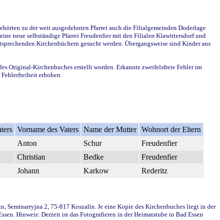
ehörten zu der weit ausgedehnten Pfarrei auch die Filialgemeinden Doderlage
ine neue selbständige Pfarrei Freudenfier mit den Filialen Klawittersdorf und
 entsprechenden Kirchenbüchern gesucht werden. Übergangsweise sind Kinder aus
des Original-Kirchenbuches erstellt worden. Erkannte zweifelsfreie Fehler im
Fehlerfreiheit erhoben.
ters
Vorname des Vaters
Name der Mutter
Wohnort der Eltern
Anton
Schur
Freudenfier
Christian
Bedke
Freudenfier
Johann
Karkow
Rederitz
in, Seminarryjna 2, 75-817 Koszalin. Je eine Kopie des Kirchenbuches liegt in der
en. Hinweis: Derzeit ist das Fotografieren in der Heimatstube in Bad Essen