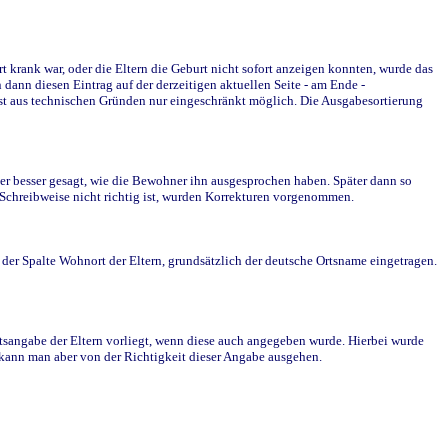
krank war, oder die Eltern die Geburt nicht sofort anzeigen konnten, wurde das
ann diesen Eintrag auf der derzeitigen aktuellen Seite - am Ende -
st aus technischen Gründen nur eingeschränkt möglich. Die Ausgabesortierung
r besser gesagt, wie die Bewohner ihn ausgesprochen haben. Später dann so
e Schreibweise nicht richtig ist, wurden Korrekturen vorgenommen.
r Spalte Wohnort der Eltern, grundsätzlich der deutsche Ortsname eingetragen.
rtsangabe der Eltern vorliegt, wenn diese auch angegeben wurde. Hierbei wurde
d kann man aber von der Richtigkeit dieser Angabe ausgehen.