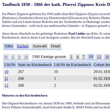
Taufbuch 1838 - 1866 der kath. Pfarrei Zippnow Kreis 
Zur Pfarrei Zippnow gehörten bis 1945 außer dem Dorf Zippnow (Sypnywo) noch d
(Dudylany), Freudenfier (Szwecja), Klawittersdorf (Glowaczewo), Rederitz (Nadarz
Stabitz und ein Lokalvikariat Rederitz mit der Tochterkirche in Doderlage wurd
diesen Gemeinden - wohl noch aus traditionellen Gründen - in Zippnow getauft 
Autor dieser Abschrift ist der gebürtige Rederitzer
Paul Lüdtke
aus Köln. Er weist
Kirchenbuch, sind in dieser Liste korrigiert worden. Bei der Abschrift kann es 
Alles
Suchen
Auswahl
Detail
|<
<
>
>|
3380 Einträge gesamt:
1
4
7
10
13
16
Lfd-Nr
Seite im Kirchenbuch
Lfd-Nr im Kirchenbuch
Geburt des
10
267
10
29.01.183
11
268
1
01.02.183
12
268
2
02.02.183
Hinweise zu den Kirchenbüchern
Das Original-Kirchenbuch von Januar 1838 bis 1866, befindet sich im Diözesanarch
Freien Prälatur Schneidemühl, Josef-Schwank-Straße 8, 36043 Fulda und im Archi