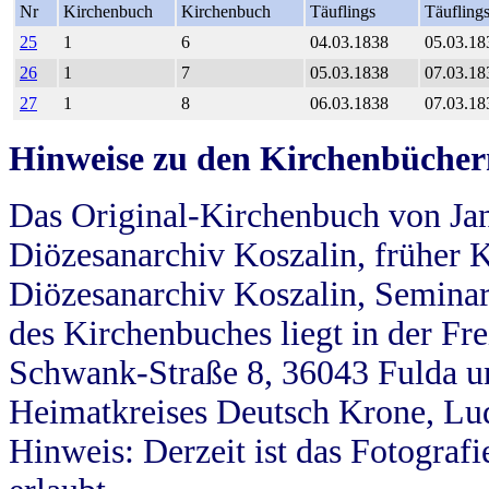
Nr
Kirchenbuch
Kirchenbuch
Täuflings
Täufling
25
1
6
04.03.1838
05.03.18
26
1
7
05.03.1838
07.03.18
27
1
8
06.03.1838
07.03.18
Hinweise zu den Kirchenbücher
Das Original-Kirchenbuch von Jan
Diözesanarchiv Koszalin, früher Kö
Diözesanarchiv Koszalin, Seminar
des Kirchenbuches liegt in der Fr
Schwank-Straße 8, 36043 Fulda u
Heimatkreises Deutsch Krone, Lu
Hinweis: Derzeit ist das Fotograf