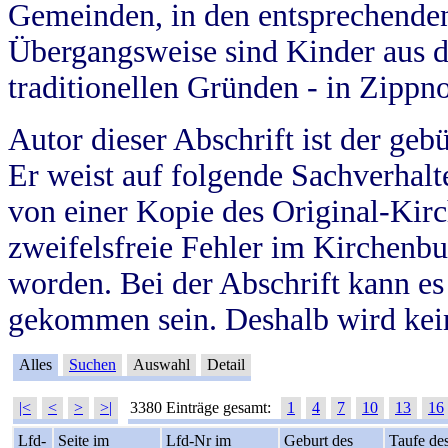
Gemeinden, in den entsprechende
Übergangsweise sind Kinder aus 
traditionellen Gründen - in Zippn
Autor dieser Abschrift ist der geb
Er weist auf folgende Sachverhalte
von einer Kopie des Original-Kirc
zweifelsfreie Fehler im Kirchenbuc
worden. Bei der Abschrift kann e
gekommen sein. Deshalb wird kein
Alles
Suchen
Auswahl
Detail
|<
<
>
>|
3380 Einträge gesamt:
1
4
7
10
13
16
Lfd-
Seite im
Lfd-Nr im
Geburt des
Taufe de