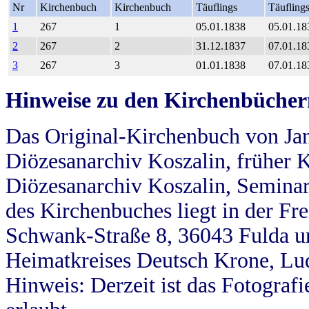
Nr
Kirchenbuch
Kirchenbuch
Täuflings
Täufling
1
267
1
05.01.1838
05.01.18
2
267
2
31.12.1837
07.01.18
3
267
3
01.01.1838
07.01.18
Hinweise zu den Kirchenbücher
Das Original-Kirchenbuch von Jan
Diözesanarchiv Koszalin, früher Kö
Diözesanarchiv Koszalin, Seminar
des Kirchenbuches liegt in der Fr
Schwank-Straße 8, 36043 Fulda u
Heimatkreises Deutsch Krone, Lu
Hinweis: Derzeit ist das Fotograf