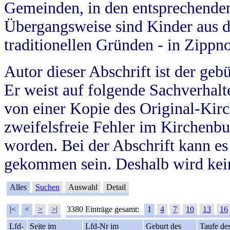
Gemeinden, in den entsprechende
Übergangsweise sind Kinder aus 
traditionellen Gründen - in Zippn
Autor dieser Abschrift ist der geb
Er weist auf folgende Sachverhalte
von einer Kopie des Original-Kirc
zweifelsfreie Fehler im Kirchenbuc
worden. Bei der Abschrift kann e
gekommen sein. Deshalb wird kein
Alles
Suchen
Auswahl
Detail
|<
<
>
>|
3380 Einträge gesamt:
1
4
7
10
13
16
Lfd-
Seite im
Lfd-Nr im
Geburt des
Taufe de