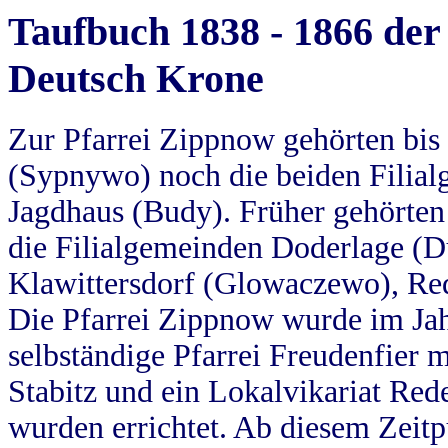
Taufbuch 1838 - 1866 der
Deutsch Krone
Zur Pfarrei Zippnow gehörten bi
(Sypnywo) noch die beiden Filial
Jagdhaus (Budy). Früher gehörten 
die Filialgemeinden Doderlage (D
Klawittersdorf (Glowaczewo), Red
Die Pfarrei Zippnow wurde im Jah
selbständige Pfarrei Freudenfier m
Stabitz und ein Lokalvikariat Red
wurden errichtet. Ab diesem Zeitp