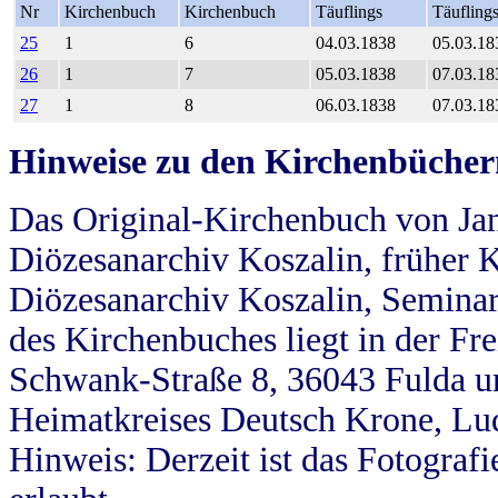
Nr
Kirchenbuch
Kirchenbuch
Täuflings
Täufling
25
1
6
04.03.1838
05.03.18
26
1
7
05.03.1838
07.03.18
27
1
8
06.03.1838
07.03.18
Hinweise zu den Kirchenbücher
Das Original-Kirchenbuch von Jan
Diözesanarchiv Koszalin, früher Kö
Diözesanarchiv Koszalin, Seminar
des Kirchenbuches liegt in der Fr
Schwank-Straße 8, 36043 Fulda u
Heimatkreises Deutsch Krone, Lu
Hinweis: Derzeit ist das Fotograf