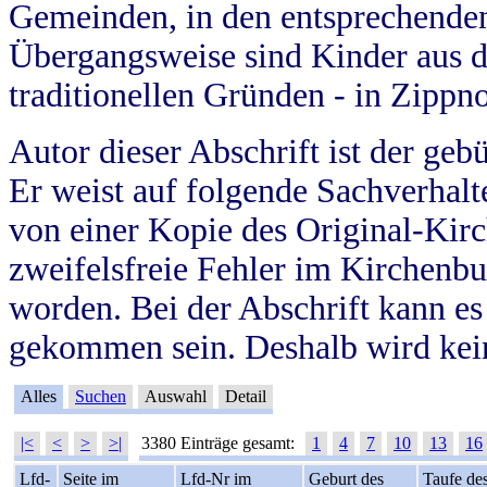
Gemeinden, in den entsprechende
Übergangsweise sind Kinder aus 
traditionellen Gründen - in Zippn
Autor dieser Abschrift ist der geb
Er weist auf folgende Sachverhalte
von einer Kopie des Original-Kirc
zweifelsfreie Fehler im Kirchenbuc
worden. Bei der Abschrift kann e
gekommen sein. Deshalb wird kein
Alles
Suchen
Auswahl
Detail
|<
<
>
>|
3380 Einträge gesamt:
1
4
7
10
13
16
Lfd-
Seite im
Lfd-Nr im
Geburt des
Taufe de