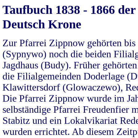
Taufbuch 1838 - 1866 der
Deutsch Krone
Zur Pfarrei Zippnow gehörten bi
(Sypnywo) noch die beiden Filial
Jagdhaus (Budy). Früher gehörten 
die Filialgemeinden Doderlage (D
Klawittersdorf (Glowaczewo), Red
Die Pfarrei Zippnow wurde im Jah
selbständige Pfarrei Freudenfier m
Stabitz und ein Lokalvikariat Red
wurden errichtet. Ab diesem Zeitp