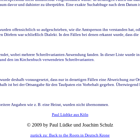
raum davor und dahinter zu überprüfen. Eine exakte Suchabfrage nach dem Datum i
den offensichtlich so aufgeschrieben, wie die Amtsperson ihn verstanden hat, ode
n Dörfern war schließlich Dialekt. In den Fällen bei denen erkannt wurde, dass di
t, wobei mehrere Schreibvarianten Anwendung fanden. In dieser Liste wurde in de
n und den im Kirchenbuch verwendeten Schreibvarianten.
wurde deshalb vorausgesetzt, dass nur in derartigen Fällen eine Abweichung zur O
eshalb ist bei der Ortsangabe für den Taufpaten ein Vorbehalt gegeben. Überwiegen
weitere Angaben wie z. B. eine Heirat, wurden nicht übernommen.
Paul Lüdtke aus Köln
© 2009 by Paul Lüdke und Joachim Schulz
zurück zu: Back to the Roots in Deutsch Krone