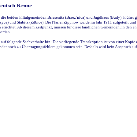
Deutsch Krone
ie beiden Filialgemeinden Briesenitz (Brzez`nica) und Jagdhaus (Budy). Früher g
yce) und Stabitz (Zdbice). Die Pfarrei Zippnow wurde im Jahr 1911 aufgeteilt und e
en errichtet. Ab diesem Zeitpunkt, müssen für diese ländlichen Gemeinden, in den
worden.
 auf folgende Sachverhalte hin: Die vorliegende Transkription ist von einer Kopie 
aber dennoch zu Übertragungsfehlern gekommen sein. Deshalb wird kein Anspruch auf 