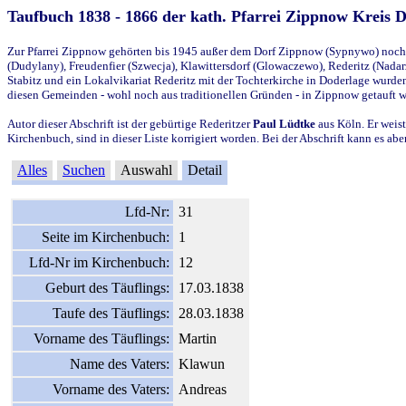
Taufbuch 1838 - 1866 der kath. Pfarrei Zippnow Kreis 
Zur Pfarrei Zippnow gehörten bis 1945 außer dem Dorf Zippnow (Sypnywo) noch d
(Dudylany), Freudenfier (Szwecja), Klawittersdorf (Glowaczewo), Rederitz (Nadarz
Stabitz und ein Lokalvikariat Rederitz mit der Tochterkirche in Doderlage wurd
diesen Gemeinden - wohl noch aus traditionellen Gründen - in Zippnow getauft 
Autor dieser Abschrift ist der gebürtige Rederitzer
Paul Lüdtke
aus Köln. Er weist
Kirchenbuch, sind in dieser Liste korrigiert worden. Bei der Abschrift kann es 
Alles
Suchen
Auswahl
Detail
Lfd-Nr:
31
Seite im Kirchenbuch:
1
Lfd-Nr im Kirchenbuch:
12
Geburt des Täuflings:
17.03.1838
Taufe des Täuflings:
28.03.1838
Vorname des Täuflings:
Martin
Name des Vaters:
Klawun
Vorname des Vaters:
Andreas