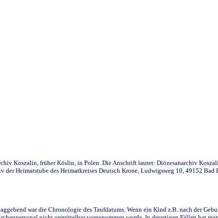
iv Koszalin, früher Köslin, in Polen. Die Anschrift lautet: Diözesanarchiv Koszal
v der Heimatstube des Heimatkreises Deutsch Krone, Ludwigsweg 10, 49152 Bad Ess
ggebend war die Chronologie des Taufdatums. Wenn ein Kind z.B. nach der Geburt 
rchenpersonal nicht unmittelbar vorgenommen wurde. In derartigen Fällen hat man d