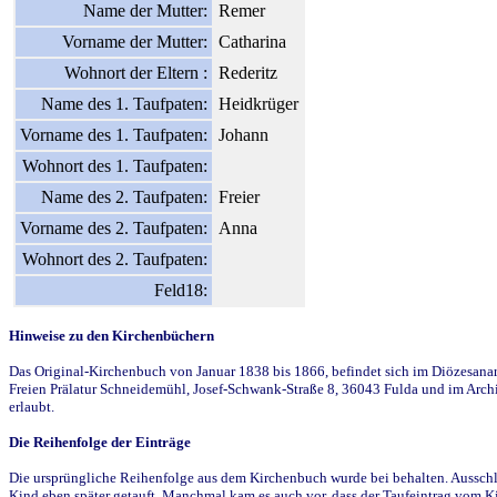
Name der Mutter:
Remer
Vorname der Mutter:
Catharina
Wohnort der Eltern :
Rederitz
Name des 1. Taufpaten:
Heidkrüger
Vorname des 1. Taufpaten:
Johann
Wohnort des 1. Taufpaten:
Name des 2. Taufpaten:
Freier
Vorname des 2. Taufpaten:
Anna
Wohnort des 2. Taufpaten:
Feld18:
Hinweise zu den Kirchenbüchern
Das Original-Kirchenbuch von Januar 1838 bis 1866, befindet sich im Diözesanarch
Freien Prälatur Schneidemühl, Josef-Schwank-Straße 8, 36043 Fulda und im Archi
erlaubt.
Die Reihenfolge der Einträge
Die ursprüngliche Reihenfolge aus dem Kirchenbuch wurde bei behalten. Ausschla
Kind eben später getauft. Manchmal kam es auch vor, dass der Taufeintrag vom Ki