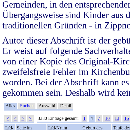
Gemeinden, in den entsprechende
Übergangsweise sind Kinder aus 
traditionellen Gründen - in Zippn
Autor dieser Abschrift ist der geb
Er weist auf folgende Sachverhalte
von einer Kopie des Original-Kirc
zweifelsfreie Fehler im Kirchenbuc
worden. Bei der Abschrift kann e
gekommen sein. Deshalb wird kein
Alles
Suchen
Auswahl
Detail
|<
<
>
>|
3380 Einträge gesamt:
1
4
7
10
13
16
Lfd-
Seite im
Lfd-Nr im
Geburt des
Taufe de