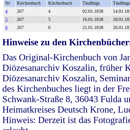
Nr
Kirchenbuch
Kirchenbuch
Täuflings
Täufling
4
267
4
02.01.1838
14.01.18
5
267
5
16.01.1838
18.01.18
6
267
6
21.01.1838
26.01.18
Hinweise zu den Kirchenbücher
Das Original-Kirchenbuch von Jan
Diözesanarchiv Koszalin, früher Kö
Diözesanarchiv Koszalin, Seminar
des Kirchenbuches liegt in der Fr
Schwank-Straße 8, 36043 Fulda u
Heimatkreises Deutsch Krone, Lu
Hinweis: Derzeit ist das Fotograf