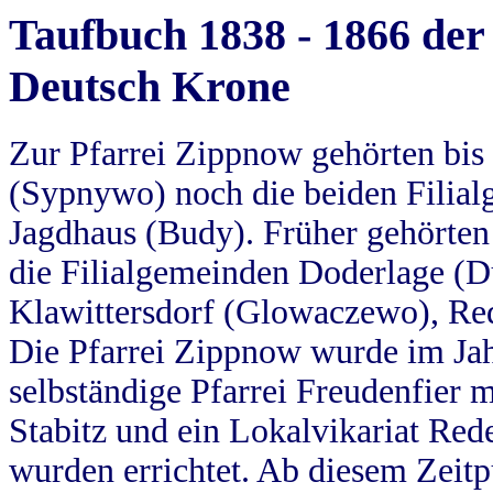
Taufbuch 1838 - 1866 der
Deutsch Krone
Zur Pfarrei Zippnow gehörten bi
(Sypnywo) noch die beiden Filial
Jagdhaus (Budy). Früher gehörten 
die Filialgemeinden Doderlage (D
Klawittersdorf (Glowaczewo), Red
Die Pfarrei Zippnow wurde im Jah
selbständige Pfarrei Freudenfier m
Stabitz und ein Lokalvikariat Red
wurden errichtet. Ab diesem Zeitp