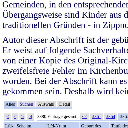
Gemeinden, in den entsprechende
Übergangsweise sind Kinder aus 
traditionellen Gründen - in Zippn
Autor dieser Abschrift ist der geb
Er weist auf folgende Sachverhalte
von einer Kopie des Original-Kirc
zweifelsfreie Fehler im Kirchenbuc
worden. Bei der Abschrift kann e
gekommen sein. Deshalb wird kein
Alles
Suchen
Auswahl
Detail
|<
<
>
>|
3380 Einträge gesamt:
<<
3361
3364
336
Lfd-
Seite im
Lfd-Nr im
Geburt des
Taufe de