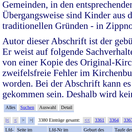
Gemeinden, in den entsprechende
Übergangsweise sind Kinder aus 
traditionellen Gründen - in Zippn
Autor dieser Abschrift ist der geb
Er weist auf folgende Sachverhalte
von einer Kopie des Original-Kirc
zweifelsfreie Fehler im Kirchenbuc
worden. Bei der Abschrift kann e
gekommen sein. Deshalb wird kein
Alles
Suchen
Auswahl
Detail
|<
<
>
>|
3380 Einträge gesamt:
<<
3361
3364
336
Lfd-
Seite im
Lfd-Nr im
Geburt des
Taufe de