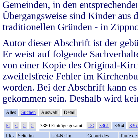
Gemeinden, in den entsprechende
Übergangsweise sind Kinder aus 
traditionellen Gründen - in Zippn
Autor dieser Abschrift ist der geb
Er weist auf folgende Sachverhalte
von einer Kopie des Original-Kirc
zweifelsfreie Fehler im Kirchenbuc
worden. Bei der Abschrift kann e
gekommen sein. Deshalb wird kein
Alles
Suchen
Auswahl
Detail
|<
<
>
>|
3380 Einträge gesamt:
<<
3361
3364
336
Lfd-
Seite im
Lfd-Nr im
Geburt des
Taufe de