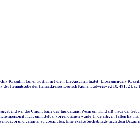
iv Koszalin, früher Köslin, in Polen. Die Anschrift lautet: Diözesanarchiv Koszal
v der Heimatstube des Heimatkreises Deutsch Krone, Ludwigsweg 10, 49152 Bad Ess
ggebend war die Chronologie des Taufdatums. Wenn ein Kind z.B. nach der Geburt 
rchenpersonal nicht unmittelbar vorgenommen wurde. In derartigen Fällen hat man d
raum davor und dahinter zu überprüfen. Eine exakte Suchabfrage nach dem Datum i