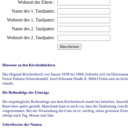
Wohnort der Eltern :
Name des 1. Taufpaten:
Wohnort des 1. Taufpaten:
Name des 2. Taufpaten:
Wohnort des 2. Taufpaten:
Hinweise zu den Kirchenbüchern
Das Original-Kirchenbuch von Januar 1838 bis 1866, befindet sich im Diözesanarch
Freien Prälatur Schneidemühl, Josef-Schwank-Straße 8, 36043 Fulda und im Archi
erlaubt.
Die Reihenfolge der Einträge
Die ursprüngliche Reihenfolge aus dem Kirchenbuch wurde bei behalten. Ausschla
Kind eben später getauft. Manchmal kam es auch vor, dass der Taufeintrag vom Ki
vorgenommen. Bei der Verwendung der Liste ist es wichtig, einen gewissen Zeit
erfolgt nach Tag, Monat und Jahr.
Schreibweise der Namen