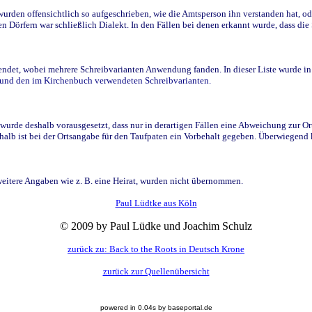
den offensichtlich so aufgeschrieben, wie die Amtsperson ihn verstanden hat, ode
n Dörfern war schließlich Dialekt. In den Fällen bei denen erkannt wurde, dass di
t, wobei mehrere Schreibvarianten Anwendung fanden. In dieser Liste wurde in de
n und den im Kirchenbuch verwendeten Schreibvarianten.
wurde deshalb vorausgesetzt, dass nur in derartigen Fällen eine Abweichung zur O
eshalb ist bei der Ortsangabe für den Taufpaten ein Vorbehalt gegeben. Überwiegen
weitere Angaben wie z. B. eine Heirat, wurden nicht übernommen.
Paul Lüdtke aus Köln
© 2009 by Paul Lüdke und Joachim Schulz
zurück zu: Back to the Roots in Deutsch Krone
zurück zur Quellenübersicht
powered in 0.04s by baseportal.de