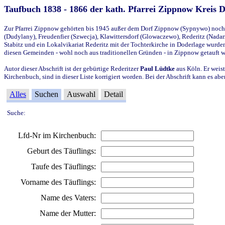
Taufbuch 1838 - 1866 der kath. Pfarrei Zippnow Kreis 
Zur Pfarrei Zippnow gehörten bis 1945 außer dem Dorf Zippnow (Sypnywo) noch d
(Dudylany), Freudenfier (Szwecja), Klawittersdorf (Glowaczewo), Rederitz (Nadarz
Stabitz und ein Lokalvikariat Rederitz mit der Tochterkirche in Doderlage wurd
diesen Gemeinden - wohl noch aus traditionellen Gründen - in Zippnow getauft 
Autor dieser Abschrift ist der gebürtige Rederitzer
Paul Lüdtke
aus Köln. Er weist
Kirchenbuch, sind in dieser Liste korrigiert worden. Bei der Abschrift kann es 
Alles
Suchen
Auswahl
Detail
Suche:
Lfd-Nr im Kirchenbuch:
Geburt des Täuflings:
Taufe des Täuflings:
Vorname des Täuflings:
Name des Vaters:
Name der Mutter: