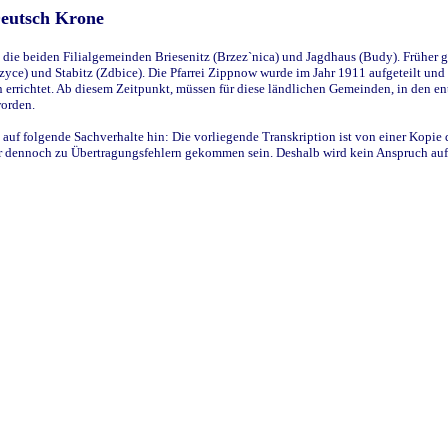
Deutsch Krone
ie beiden Filialgemeinden Briesenitz (Brzez`nica) und Jagdhaus (Budy). Früher g
yce) und Stabitz (Zdbice). Die Pfarrei Zippnow wurde im Jahr 1911 aufgeteilt und e
en errichtet. Ab diesem Zeitpunkt, müssen für diese ländlichen Gemeinden, in den
worden.
 auf folgende Sachverhalte hin: Die vorliegende Transkription ist von einer Kopie 
aber dennoch zu Übertragungsfehlern gekommen sein. Deshalb wird kein Anspruch auf 