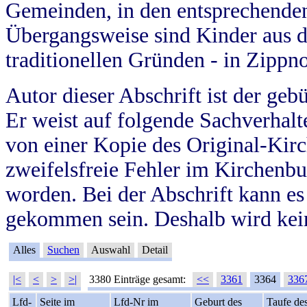
Gemeinden, in den entsprechende
Übergangsweise sind Kinder aus 
traditionellen Gründen - in Zippn
Autor dieser Abschrift ist der geb
Er weist auf folgende Sachverhalte
von einer Kopie des Original-Kirc
zweifelsfreie Fehler im Kirchenbuc
worden. Bei der Abschrift kann e
gekommen sein. Deshalb wird kein
Alles
Suchen
Auswahl
Detail
|<
<
>
>|
3380 Einträge gesamt:
<<
3361
3364
336
Lfd-
Seite im
Lfd-Nr im
Geburt des
Taufe de