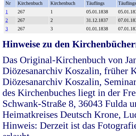
Nr
Kirchenbuch
Kirchenbuch
Täuflings
Täufling
1
267
1
05.01.1838
05.01.18
2
267
2
31.12.1837
07.01.18
3
267
3
01.01.1838
07.01.18
Hinweise zu den Kirchenbücher
Das Original-Kirchenbuch von Jan
Diözesanarchiv Koszalin, früher Kö
Diözesanarchiv Koszalin, Seminar
des Kirchenbuches liegt in der Fr
Schwank-Straße 8, 36043 Fulda u
Heimatkreises Deutsch Krone, Lu
Hinweis: Derzeit ist das Fotograf