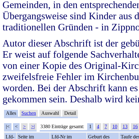
Gemeinden, in den entsprechende
Übergangsweise sind Kinder aus 
traditionellen Gründen - in Zippn
Autor dieser Abschrift ist der geb
Er weist auf folgende Sachverhalte
von einer Kopie des Original-Kirc
zweifelsfreie Fehler im Kirchenbuc
worden. Bei der Abschrift kann e
gekommen sein. Deshalb wird kein
Alles
Suchen
Auswahl
Detail
|<
<
>
>|
3380 Einträge gesamt:
1
4
7
10
13
16
Lfd-
Seite im
Lfd-Nr im
Geburt des
Taufe de