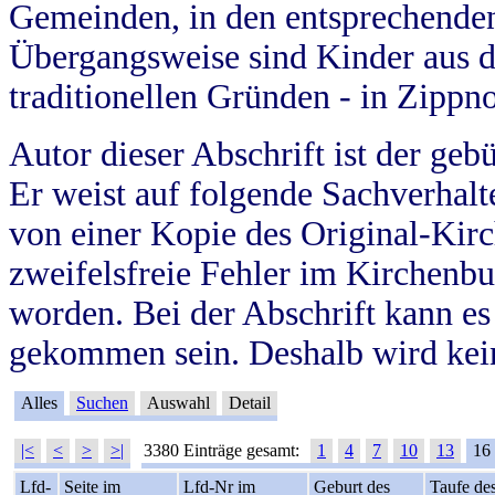
Gemeinden, in den entsprechende
Übergangsweise sind Kinder aus 
traditionellen Gründen - in Zippn
Autor dieser Abschrift ist der geb
Er weist auf folgende Sachverhalte
von einer Kopie des Original-Kirc
zweifelsfreie Fehler im Kirchenbuc
worden. Bei der Abschrift kann e
gekommen sein. Deshalb wird kein
Alles
Suchen
Auswahl
Detail
|<
<
>
>|
3380 Einträge gesamt:
1
4
7
10
13
16
Lfd-
Seite im
Lfd-Nr im
Geburt des
Taufe de