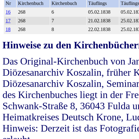
Nr
Kirchenbuch
Kirchenbuch
Täuflings
Täufling
16
268
6
05.02.1838
05.02.18
17
268
7
21.02.1838
25.02.18
18
268
8
22.02.1838
25.02.18
Hinweise zu den Kirchenbücher
Das Original-Kirchenbuch von Jan
Diözesanarchiv Koszalin, früher Kö
Diözesanarchiv Koszalin, Seminar
des Kirchenbuches liegt in der Fr
Schwank-Straße 8, 36043 Fulda u
Heimatkreises Deutsch Krone, Lu
Hinweis: Derzeit ist das Fotograf