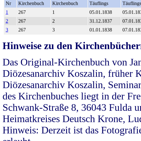
Nr
Kirchenbuch
Kirchenbuch
Täuflings
Täufling
1
267
1
05.01.1838
05.01.18
2
267
2
31.12.1837
07.01.18
3
267
3
01.01.1838
07.01.18
Hinweise zu den Kirchenbücher
Das Original-Kirchenbuch von Jan
Diözesanarchiv Koszalin, früher Kö
Diözesanarchiv Koszalin, Seminar
des Kirchenbuches liegt in der Fr
Schwank-Straße 8, 36043 Fulda u
Heimatkreises Deutsch Krone, Lu
Hinweis: Derzeit ist das Fotograf