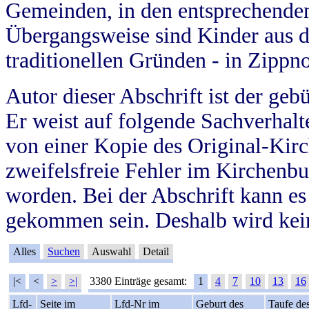
Gemeinden, in den entsprechende
Übergangsweise sind Kinder aus 
traditionellen Gründen - in Zippn
Autor dieser Abschrift ist der geb
Er weist auf folgende Sachverhalte
von einer Kopie des Original-Kirc
zweifelsfreie Fehler im Kirchenbuc
worden. Bei der Abschrift kann e
gekommen sein. Deshalb wird kein
Alles
Suchen
Auswahl
Detail
|<
<
>
>|
3380 Einträge gesamt:
1
4
7
10
13
16
Lfd-
Seite im
Lfd-Nr im
Geburt des
Taufe de